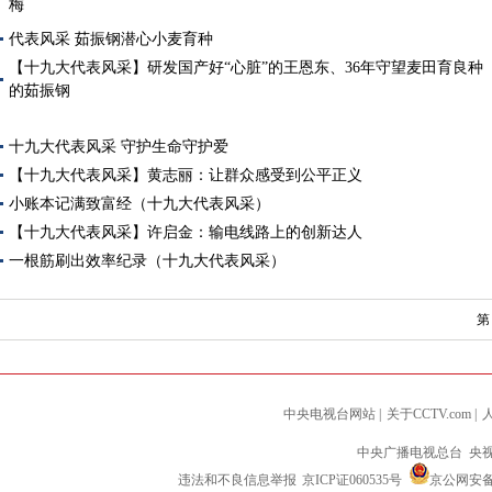
梅
代表风采 茹振钢潜心小麦育种
【十九大代表风采】研发国产好“心脏”的王恩东、36年守望麦田育良种
的茹振钢
十九大代表风采 守护生命守护爱
【十九大代表风采】黄志丽：让群众感受到公平正义
小账本记满致富经（十九大代表风采）
【十九大代表风采】许启金：输电线路上的创新达人
一根筋刷出效率纪录（十九大代表风采）
第
中央电视台网站
|
关于CCTV.com
|
中央广播电视总台 央
违法和不良信息举报
京ICP证060535号
京公网安备 1