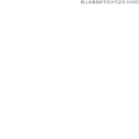
网上传播视听节目许可证号 010200