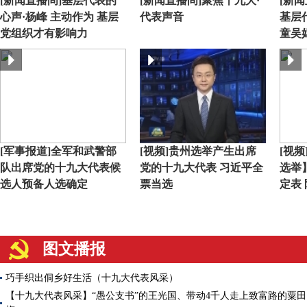
[新闻直播间]基层代表的
[新闻直播间]聚焦十九大·
[新
心声·杨峰 主动作为 基层
代表声音
基层
党组织才有影响力
童吴
[军事报道]全军和武警部
[视频]贵州选举产生出席
[视
队出席党的十九大代表候
党的十九大代表 习近平全
选举
选人预备人选确定
票当选
定表
图文播报
巧手织出侗乡好生活（十九大代表风采）
【十九大代表风采】“愚公支书”的王光国、带动4千人走上致富路的粟田