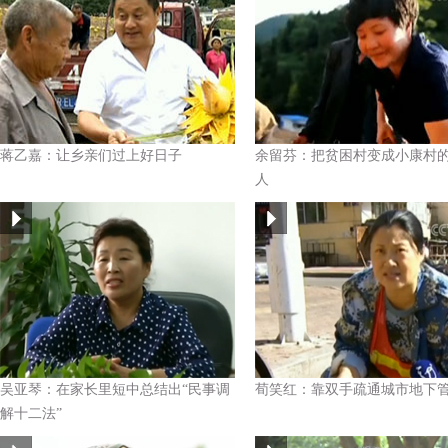
蒋乙嘉：让乡亲们过上好日子
余留芬：把贫困村变成小康村
人
吴亚琴：在家长里短中总结出“民事调
荀笑红：靠双手疏通城市地下
解十二法”