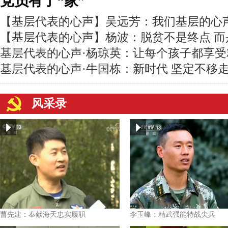
党员有了“家”
【基层代表的心声】吴远芳：我们基层的心声
【基层代表的心声】杨波：脱贫不是终点 而
基层代表的心声·杨琼英：让每个孩子都享受
基层代表的心声·牛国栋：新时代 坚定不移
风采录
曹先建：奉献海天忠实履职
李玉峰：精武强能特战尖兵