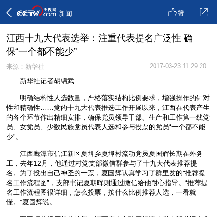
赞
新闻
江西十九大代表选举：注重代表提名广泛性 确
保“一个都不能少”
2017-03-23 11:29:20
来源：新华社
新华社记者胡锦武
明确结构性人选数量，严格落实结构比例要求，增强操作的针对
性和精确性……党的十九大代表推选工作开展以来，江西在代表产生
的各个环节作出精细安排，确保党员领导干部、生产和工作第一线党
员、女党员、少数民族党员代表人选和参与投票的党员“一个都不能
少”。
江西鹰潭市信江新区夏埠乡夏埠村流动党员夏国辉长期在外务
工，去年12月，他通过村党支部微信群参与了十九大代表推荐提
名。为了投出自己神圣的一票，夏国辉认真学习了群里发的“推荐提
名工作流程图”，支部书记夏朝晖则通过微信给他耐心指导。“推荐提
名工作流程图很详细，怎么投票，按什么比例推荐人选，一看就
懂。”夏国辉说。