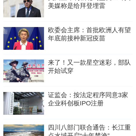
美媒称是给拜登埋雷
欧委会主席：首批欧洲人有望
年底前接种新冠疫苗
来了！又一款星空迷彩，部队
开始试穿
证监会：按法定程序同意3家
企业科创板IPO注册
四川八部门联合通告：长江重
点水域开启“十年禁渔”