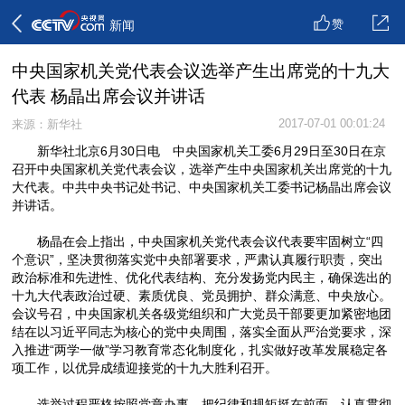
赞
新闻
中央国家机关党代表会议选举产生出席党的十九大
代表 杨晶出席会议并讲话
2017-07-01 00:01:24
来源：新华社
新华社北京6月30日电 中央国家机关工委6月29日至30日在京
召开中央国家机关党代表会议，选举产生中央国家机关出席党的十九
大代表。中共中央书记处书记、中央国家机关工委书记杨晶出席会议
并讲话。
杨晶在会上指出，中央国家机关党代表会议代表要牢固树立“四
个意识”，坚决贯彻落实党中央部署要求，严肃认真履行职责，突出
政治标准和先进性、优化代表结构、充分发扬党内民主，确保选出的
十九大代表政治过硬、素质优良、党员拥护、群众满意、中央放心。
会议号召，中央国家机关各级党组织和广大党员干部要更加紧密地团
结在以习近平同志为核心的党中央周围，落实全面从严治党要求，深
入推进“两学一做”学习教育常态化制度化，扎实做好改革发展稳定各
项工作，以优异成绩迎接党的十九大胜利召开。
选举过程严格按照党章办事，把纪律和规矩挺在前面，认真贯彻