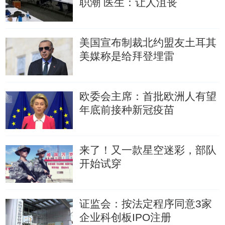
职潮
医生：让人沮丧
美国宣布制裁北约盟友土耳其
美媒称是给拜登埋雷
欧委会主席：首批欧洲人有望
年底前接种新冠疫苗
来了！又一款星空迷彩，部队
开始试穿
证监会：按法定程序同意3家
企业科创板IPO注册