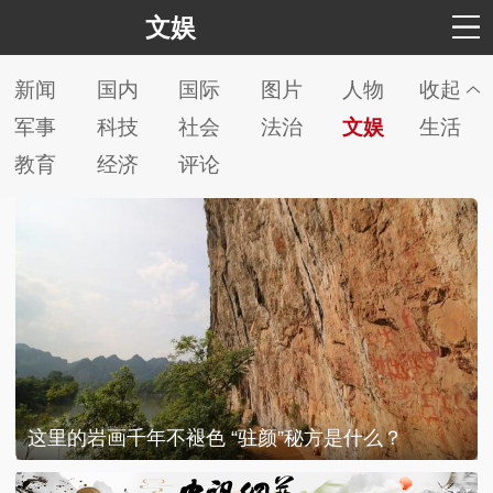
文娱
新闻
国内
国际
图片
人物
收起
军事
科技
社会
法治
文娱
生活
教育
经济
评论
这里的岩画千年不褪色 “驻颜”秘方是什么？