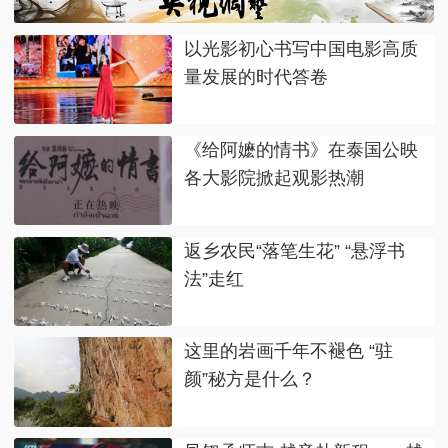
以光影初心书写中国电影高质
量发展的时代答卷
《给阿嬷的情书》在泰国公映
各大影院掀起观影热潮
返乡农民“落笔生花” “悬浮书
法”走红
这里的岩画千年不褪色 “驻
颜”秘方是什么？