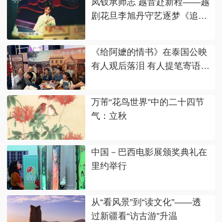
凤钗承师志 越音赴新程——越
剧花旦李旭丹守艺逐梦《追
鱼》
《给阿嬷的情书》在泰国公映
有人观后落泪 有人提笔寄语亲
人
万芾“花鸟世界”中的二十四节
气：立秋
中国－巴西电影展颁奖典礼在
里约举行
从“看风景”到“读文化”——透
过新疆看“访古游”升温