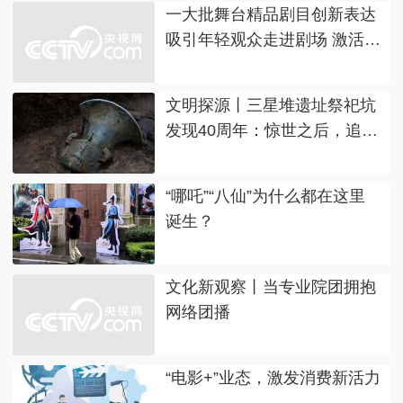
一大批舞台精品剧目创新表达
吸引年轻观众走进剧场 激活夏
日经济
文明探源丨三星堆遗址祭祀坑
发现40周年：惊世之后，追问
不止
“哪吒”“八仙”为什么都在这里
诞生？
文化新观察丨当专业院团拥抱
网络团播
“电影+”业态，激发消费新活力