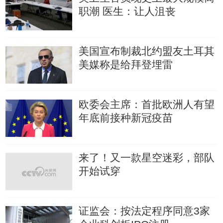
职潮
医生：让人沮丧
美国宣布制裁北约盟友土耳其
美媒称是给拜登埋雷
欧委会主席：首批欧洲人有望
年底前接种新冠疫苗
来了！又一款星空迷彩，部队
开始试穿
证监会：按法定程序同意3家