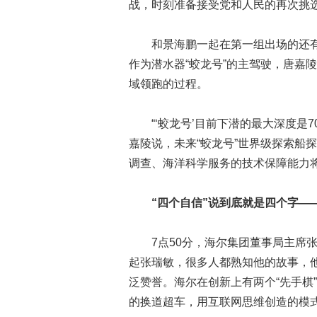
战，时刻准备接受党和人民的再次挑选
和景海鹏一起在第一组出场的还有“
作为潜水器“蛟龙号”的主驾驶，唐嘉
域领跑的过程。
“‘蛟龙号’目前下潜的最大深度是7
嘉陵说，未来“蛟龙号”世界级探索船
调查、海洋科学服务的技术保障能力
“四个自信”说到底就是四个字—
7点50分，海尔集团董事局主席张
起张瑞敏，很多人都熟知他的故事，
泛赞誉。海尔在创新上有两个“先手棋
的换道超车，用互联网思维创造的模