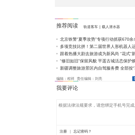
推荐阅读
轨道客车
|
载人潜水器
北京铁警“夏季攻势”专项行动抓获670余
嫌疑人
多项竞技比拼！第二届世界人形机器人
于22日开赛
跟着热播大剧去旅游成为新风尚 “花式”
动地方文旅新活..
“修旧如旧”保留风貌 平遥古城活态保护
彩
新疆调整旅游景区内自驾服务费 全部按“
编辑：程祥
责任编辑：刘亮