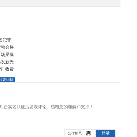
名犯罪
运动会将
新场景撬
焕发新光
车”收费
我要纠错