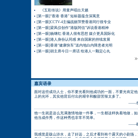
《五彩传说》用童声唱出天籁
[第一眼]“香港·香港” 短标题蕴含深寓意
[第一眼]CCTV-4主编战丽萍赞香港同行很专业
[第一眼]梁凤仪创作“港版阿信”诉说香港精神
[第一眼]杨继红:香港人很有思想 媒介更具国际化
[第一眼]港人身份认同感 来自国家的持续发展
[第一眼]香港“健康快车”送内地白内障患者光明
[第一眼]胡主席今日一席话 给港人一颗定心丸
嘉宾语录
面对这些成功人士，你不要光看到他成功的一面，不要光肯定他
上的光环，其实他背后付出的艰辛和酸甜苦辣太多了。
——
他一生就是这么充满激情地做一件事，一生都这样执着地做，如
他当成作秀，作这种秀也非常不简单。
——
我感觉是跋山涉水，走了好远，之后才看到有个露天的小剧场，