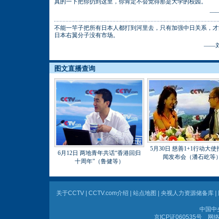
真的一下把你扔到这里，你肯定不会觉得那是大学的校园。
—
不能一竿子把所有日本人都打到河里去，只有加强中日关系，才
日本右翼分子没有市场。
——
图文直播查询
5月30日 慈善1+1行动大
6月12日 两地青年共话“香港回归
闻发布会（潘石屹等
十周年”（鲁健等）
关于CCTV
|
CCTV.com介绍
|
站点地图
|
央视人力资源储备库
|
中国中
京ICP证060535号
网络文