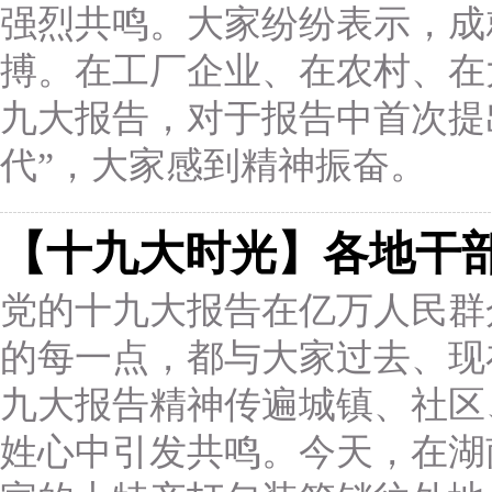
强烈共鸣。大家纷纷表示，成
搏。在工厂企业、在农村、在
九大报告，对于报告中首次提
代”，大家感到精神振奋。
【十九大时光】各地干
党的十九大报告在亿万人民群
的每一点，都与大家过去、现
九大报告精神传遍城镇、社区
姓心中引发共鸣。今天，在湖