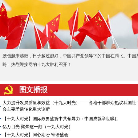
腰包越来越鼓，日子越过越好，中国共产党领导下的中国在腾飞。中国共
盼，热烈迎接党的十九大胜利召开！
图文播报
大力提升发展质量和效益（十九大时光）——各地干部群众热议我国社
会主要矛盾转化重大论断
【十九大时光】国际政要盛赞中共领导力：中国成就举世瞩目
亿万目光 聚焦这一刻（十九大时光）
【十九大时光】同心期盼 寄语盛会