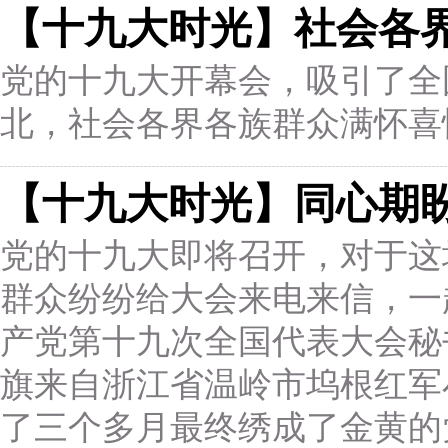
【十九大时光】社会各
党的十九大开幕会，吸引了全
北，社会各界各族群众满怀喜
【十九大时光】同心期盼
党的十九大即将召开，对于这
群众纷纷给大会来电来信，一
产党第十九次全国代表大会秘
旗来自浙江省温岭市坞根红军
了三个多月最终绣成了金黄的