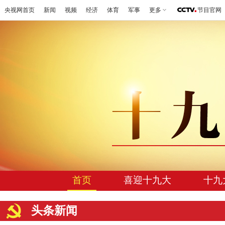
央视网首页
新闻
视频
经济
体育
军事
更多
节目官网
首页
喜迎十九大
十九
头条新闻