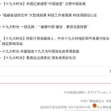
【十九大时光】外国记者感受“中国速度” 点赞中国发展
“砥砺奋进的五年”大型成就展 科技工作者观展 科技强国信心足
十九大时光·一线见闻：“‘健康中国’建设，看得见摸得着”
【十九大时光】阿富汗资深媒体人：中共十九大对地区和平发展与安全
稳定影响深远
十九大时光 外媒报道十九大为中国深化改革谱新篇
【十九大时光】看身边点滴变化 望未来美好生活
中央电视台网站
|
关于CCTV.com
|
中央广播电视总台 央
违法和不良信息举报
京ICP证060535号
京公网安备 1