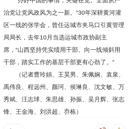
“办好中国的事情，关键在党。全面从严
治党让党风政风为之一新。”30年深耕黄河灌
区一线的张学会，曾任运城市夹马口引黄管理
局局长，去年10月当选运城市政协副主
席，“山西坚持凭实绩用干部、向一线倾斜用
干部，踏实工作的基层干部更有心劲了。”
（记者曹玲娟、王昊男、朱佩娴、袁泉、
禹伟良、程远州、颜珂、侯琳良、沈文敏、万
秀斌、汪志球、朱思雄、孙振、吴月辉、张志
锋、王金海、刘洪超、乔栋）