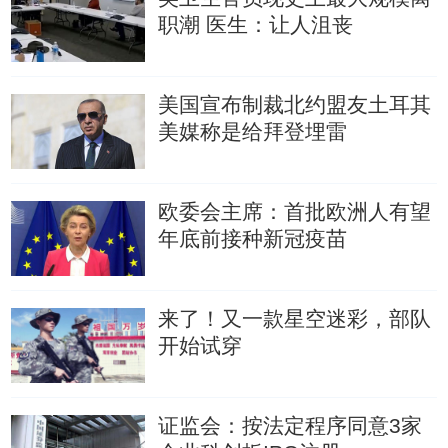
职潮
医生：让人沮丧
美国宣布制裁北约盟友土耳其
美媒称是给拜登埋雷
欧委会主席：首批欧洲人有望
年底前接种新冠疫苗
来了！又一款星空迷彩，部队
开始试穿
证监会：按法定程序同意3家