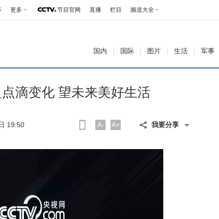
事
更多
节目官网
直播
栏目
频道大全
国内
国际
图片
生活
军事
点滴变化 望未来美好生活
 19:50
A-
A+
我要分享