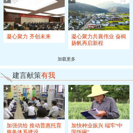
凝心聚力 齐创未来
凝心聚力共襄伟业 奋楫
扬帆再启新程
加载更多
建言献策
有我
加强供给 推动普惠托育
加快种业振兴 端牢“中
服务体系建设
国饭碗”