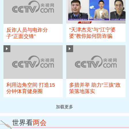
“天津杰克”与“江宁婆
反诈人员与电诈分
婆”教你如何防诈骗
子“正面交锋”
利用边角空间 打造15
多措并举 助力“三孩”政
分钟体育健身圈
策落地落实
加载更多
世界看
两会