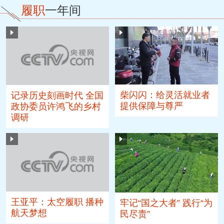
履职
一年间
柴闪闪：给灵活就业者
记录历史刻画时代 全国
提供保障与尊严
政协委员许鸿飞的乡村
调研
王亚平：太空履职 播种
牢记“国之大者” 践行“为
航天梦想
民尽责”