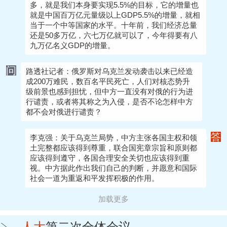
多，就是我们本身要实现5.5%的目标，它的增量也
就是中国百万亿元量级以上GDP5.5%的增量，就相
当于一个中等国家的水平。十年前，我们经济总量
还是50多万亿，六七万亿就可以了，今年得要有八
九万亿名义GDP的增量。
问
路透社记者：俄罗斯对乌克兰发动袭击以来已经造
成200万难民，数百名平民死亡，人们对核态势升
级前景也感到担忧，但中方一直没有对俄的行为进
行谴责，或者将其称之为入侵，是否不论怎样中方
都不会对俄进行谴责？
答
李克强：关于乌克兰局势，中方主张各国主权和领
土完整都应该得到尊重，联合国宪章宗旨和原则都
应该得到遵守，各国合理安全关切也应该得到重
视。中方据此作出我们自己的判断，并愿意和国际
社会一道为重返和平发挥积极的作用。
加载更多
人大
第二次全体会议