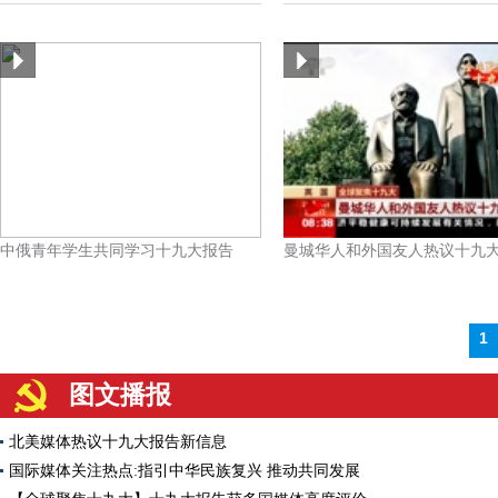
中俄青年学生共同学习十九大报告
曼城华人和外国友人热议十九
1
图文播报
北美媒体热议十九大报告新信息
国际媒体关注热点:指引中华民族复兴 推动共同发展