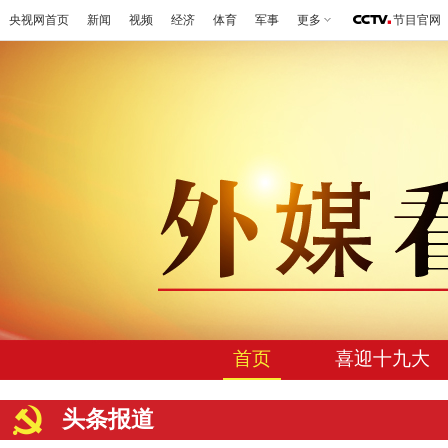
央视网首页
新闻
视频
经济
体育
军事
更多
节目官网
首页
喜迎十九大
头条报道