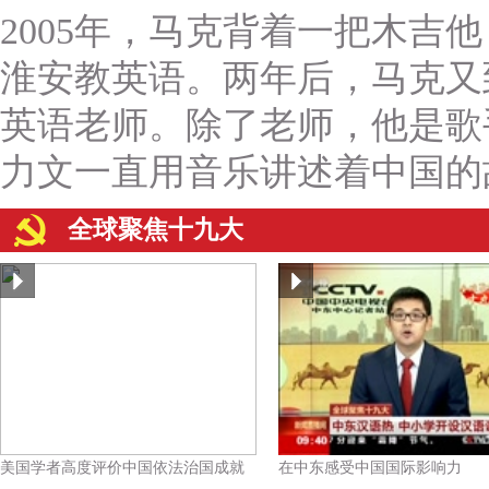
2005年，马克背着一把木吉
淮安教英语。两年后，马克又
英语老师。除了老师，他是歌
力文一直用音乐讲述着中国的
全球聚焦十九大
美国学者高度评价中国依法治国成就
在中东感受中国国际影响力