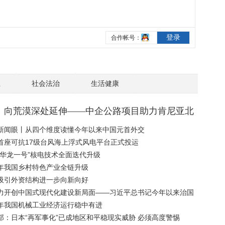
业
社会法治
生活健康
丨向荒漠深处延伸——中企公路项目助力肯尼亚北
展
新闻眼丨从四个维度读懂今年以来中国元首外交
首座可抗17级台风海上浮式风电平台正式投运
“华龙一号”核电技术全面迭代升级
年我国乡村特色产业全链升级
吸引外资结构进一步向新向好
力开创中国式现代化建设新局面——习近平总书记今年以来治国
纪实】持续推动构建人类命运共同体 为世界注入更多正能量
年我国机械工业经济运行稳中有进
部：日本“再军事化”已成地区和平稳现实威胁 必须高度警惕