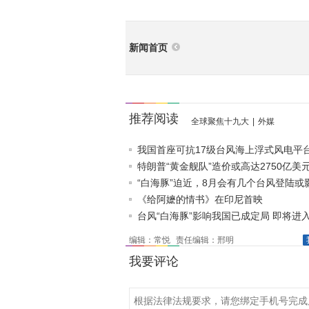
新闻首页
推荐阅读
全球聚焦十九大
|
外媒
我国首座可抗17级台风海上浮式风电平
运
特朗普“黄金舰队”造价或高达2750亿美
“白海豚”迫近，8月会有几个台风登陆或
《给阿嬷的情书》在印尼首映
台风“白海豚”影响我国已成定局 即将进入
台风警戒线
编辑：常悦
责任编辑：邢明