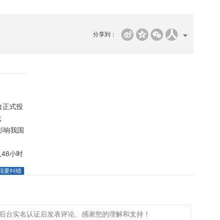
分享到：
台正式投
元
影响我国
48小时
我要纠错