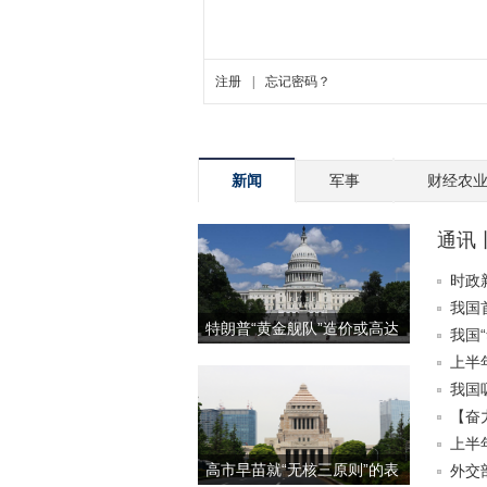
新闻
军事
财经农
通讯
部发
时政
我国
特朗普“黄金舰队”造价或高达
我国
2750亿美元
上半
我国
【奋
理政
上半
高市早苗就“无核三原则”的表
外交