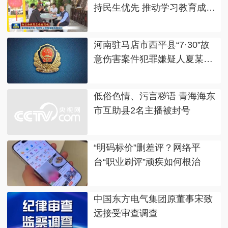
持民生优先 推动学习教育成果
落到实处
河南驻马店市西平县“7·30”故
意伤害案件犯罪嫌疑人夏某钢
被抓获
低俗色情、污言秽语 青海海东
市互助县2名主播被封号
“明码标价”删差评？网络平
台“职业刷评”顽疾如何根治
中国东方电气集团原董事宋致
远接受审查调查