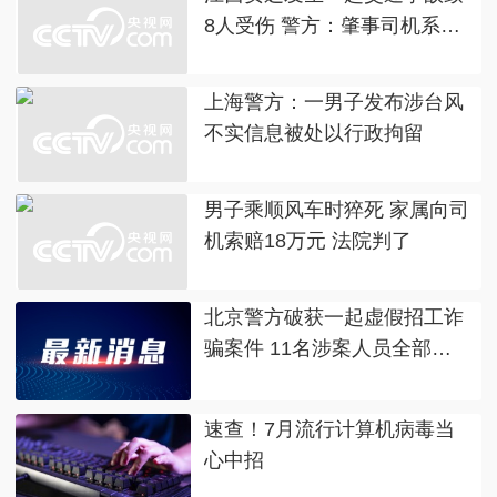
8人受伤 警方：肇事司机系酒
驾
上海警方：一男子发布涉台风
不实信息被处以行政拘留
男子乘顺风车时猝死 家属向司
机索赔18万元 法院判了
北京警方破获一起虚假招工诈
骗案件 11名涉案人员全部落
网
速查！7月流行计算机病毒当
心中招