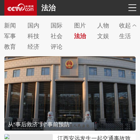
法治
新闻
国内
国际
图片
人物
收起
军事
科技
社会
法治
文娱
生活
教育
经济
评论
从“事后救济”到“事前预防”
江西安远发生一起交通事故致