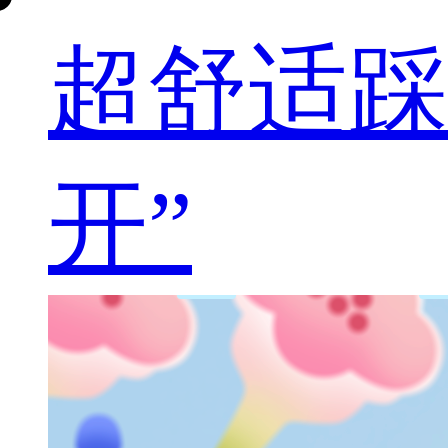
超舒适踩
开”