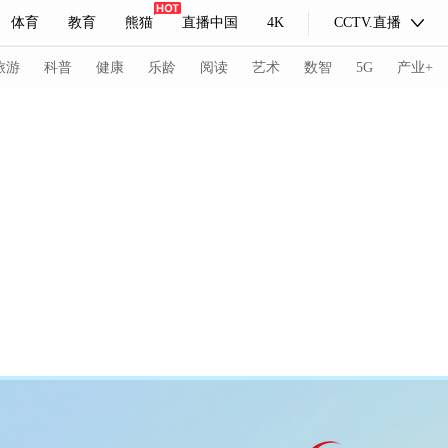
体育
教育
熊猫
直播中国
4K
CCTV.直播
式妙语
主持人
下载央视影音
热解读
天天学习
旅游
科普
健康
乐龄
阅读
艺术
数智
5G
产业+
纪录片网
国家大剧院
大型活动
科技
法治
文娱
人物
公益
图片
习式妙语
央视快评
央视网评
光华锐评
锋面
频道
VR/AR
4K专区
全景新闻
请入列
人生第一次
人生第二次
冬奥会
CBA
NBA
中超
国足
国际足球
网球
综
体育江湖
文化体育
冰雪道路
足球道路