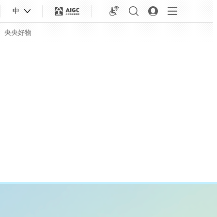
中
央央好物
合体育
亚冬会