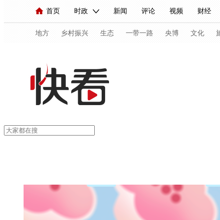
首页
时政
新闻
评论
视频
财经
人民领袖习近平
直播
海外频道
片库
iPanda
栏目大全
联播+
English
中国领导人
节目单
Монгол
听音
央视快评
微视频
习
地方
乡村振兴
生态
一带一路
央博
文化
总台春晚
网络春晚
共产党员网
秧纪录
新闻
国内
国际
评论
经济
军事
人民领袖习近平
联播+
热解读
天天学习
视频
小央视频
小央直播
直播中国
熊猫
现场
前线
比划
快看
蓝海中国
新兵
体育
直播
竞猜
2026年世界杯
2026年
VIP会员
CCTV奥林匹克频道
生活体育大会