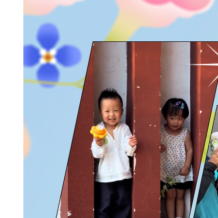
财经
教育
乡村振兴
生态环境
一带一路
大国智造
大国展会
大国保险
云顶对话
CCTV.节目官网
直播
节目单
栏目
片库