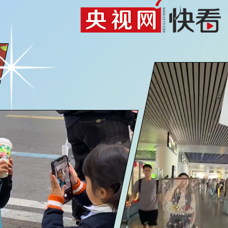
央博
非遗
文化
旅游
科普
健康
乐龄
阅读
云起
超级工厂
智敬中国
全民健康
颜选攻略
海洋
热播榜
总台企业白名单