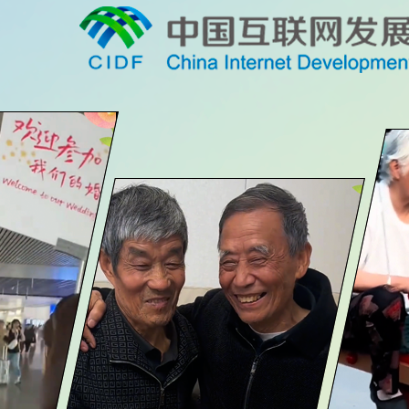
艺术
汽车
数智
5G
产业+
时尚
天气
才艺
网展
央央好物