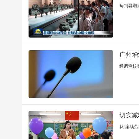
每到暑期
广州增
经调查核
切实减
从“案牍劳