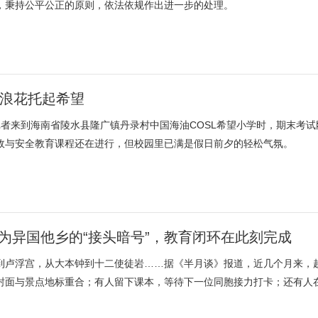
，秉持公平公正的原则，依法依规作出进一步的处理。
，浪花托起希望
记者来到海南省陵水县隆广镇丹录村中国海油COSL希望小学时，期末考试
政与安全教育课程还在进行，但校园里已满是假日前夕的轻松气氛。
为异国他乡的“接头暗号”，教育闭环在此刻完成
到卢浮宫，从大本钟到十二使徒岩……据《半月谈》报道，近几个月来，
封面与景点地标重合；有人留下课本，等待下一位同胞接力打卡；还有人