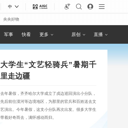
人物
联播+
8点见
社会与法
中
教育
热解读
快看
新 闻
央央好物
专题
央视快评
农业农村
锋面
军事
快看
更多
原创
直播
大学生“文艺轻骑兵”暑期千
里走边疆
去年暑假，齐齐哈尔大学成立了戍边巡回演出小分队，
先后前往漠河等边境地区，为那里的官兵和百姓送去文
艺演出。今年暑假，这支小分队再次出发。很多大学生
合体育
亚冬会
带着好奇而去，满怀感动而归。