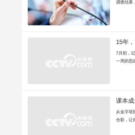
调查结果
15年
7月初，
一周的思
课本成
从金字塔
合影，让