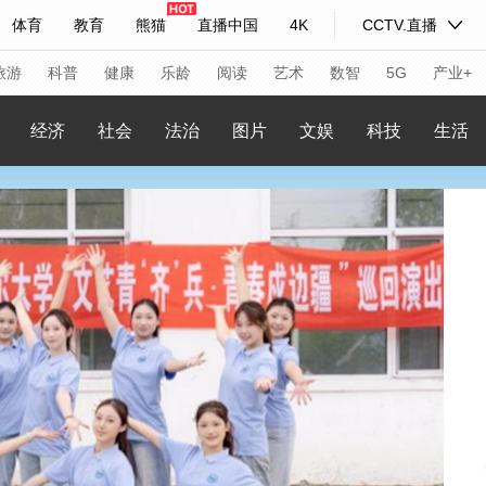
体育
教育
熊猫
直播中国
4K
CCTV.直播
式妙语
主持人
下载央视影音
热解读
天天学习
旅游
科普
健康
乐龄
阅读
艺术
数智
5G
产业+
经济
社会
法治
图片
文娱
科技
生活
纪录片网
国家大剧院
大型活动
科技
法治
文娱
人物
公益
图片
习式妙语
央视快评
央视网评
光华锐评
锋面
频道
VR/AR
4K专区
全景新闻
请入列
人生第一次
人生第二次
年冬奥会
CBA
NBA
中超
国足
国际足球
网球
综
体育江湖
文化体育
冰雪道路
足球道路