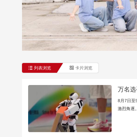
财经
教育
乡村振兴
生态环境
一带一路
大国智造
大国展会
大国保险
云顶对话
CCTV.节目官网
直播
节目单
栏目
片库
列表浏览
卡片浏览
万名选
8月7日
激烈角逐