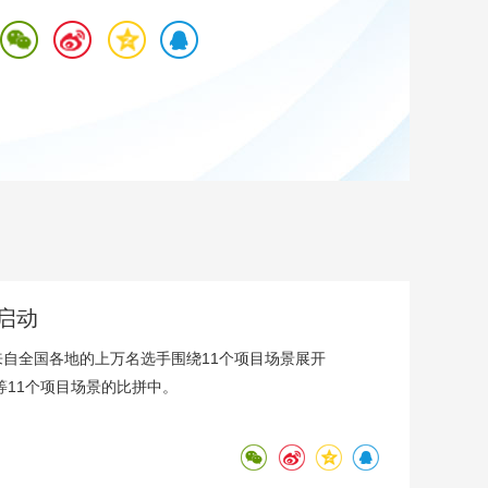
艺术
汽车
数智
5G
产业+
时尚
天气
才艺
网展
央央好物
启动
来自全国各地的上万名选手围绕11个项目场景展开
11个项目场景的比拼中。