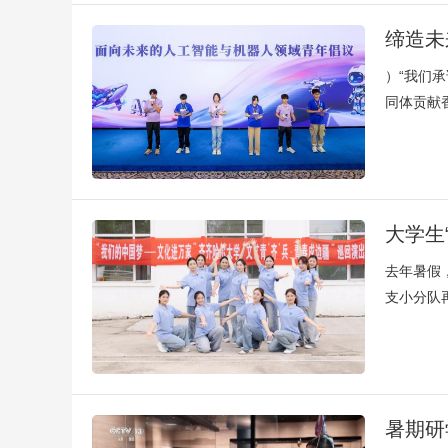
缔造未
）“我们
同体贡献
大学生
去年暑假
支小分队
暑期研