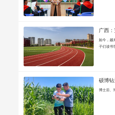
广西：
如今，越
子们读书
硕博钻
博士后、