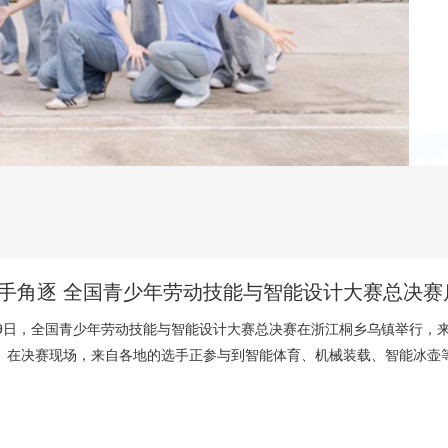
央博
非遗
文化
旅游
科普
健康
乐龄
阅读
云起
超级工厂
智敬中国
全民健康
颜选攻略
海洋
热播榜
总台企业白名单
手角逐 全国青少年劳动技能与智能设计大赛总决赛
至9日，全国青少年劳动技能与智能设计大赛总决赛在浙江桐乡乌镇举行，
。在决赛现场，来自各地的选手正参与到智能体育、机械装载、智能冰壶等