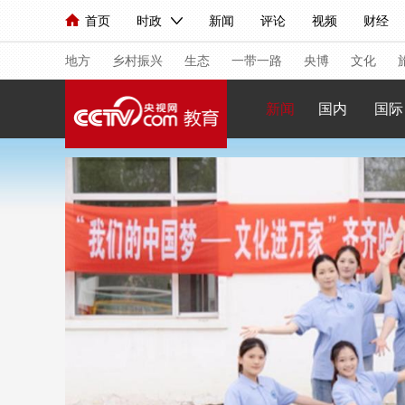
首页
时政
新闻
评论
视频
财经
人民领袖习近平
直播
海外频道
片库
iPanda
栏目大全
联播+
English
中国领导人
节目单
Монгол
听音
央视快评
微视频
习
地方
乡村振兴
生态
一带一路
央博
文化
新闻
国内
国际
总台春晚
网络春晚
共产党员网
秧纪录
新闻
国内
国际
评论
经济
军事
人民领袖习近平
联播+
热解读
天天学习
视频
小央视频
小央直播
直播中国
熊猫
现场
前线
比划
快看
蓝海中国
新兵
体育
直播
竞猜
2026年世界杯
2026
VIP会员
CCTV奥林匹克频道
生活体育大会