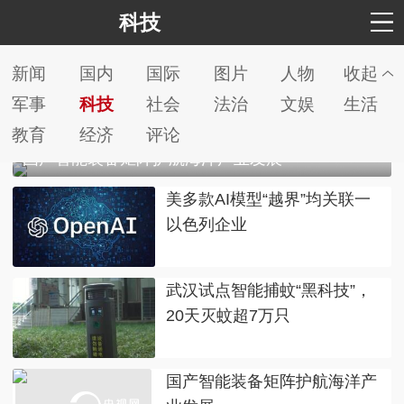
科技
新闻
国内
国际
图片
人物
收起
军事
科技
社会
法治
文娱
生活
教育
经济
评论
国产智能装备矩阵护航海洋产业发展
美多款AI模型“越界”均关联一
以色列企业
武汉试点智能捕蚊“黑科技”，
20天灭蚊超7万只
国产智能装备矩阵护航海洋产