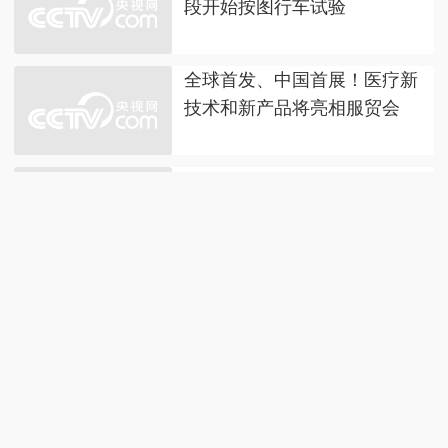
段开始按图行车试验
全球首发、中国首展！医疗新
技术和新产品将亮相服贸会
研究：太阳表面等离子体流动
似梵高《星空》
我国首座可抗17级台风海上浮
式风电平台正式投运
我国编制完成新版全月地质图