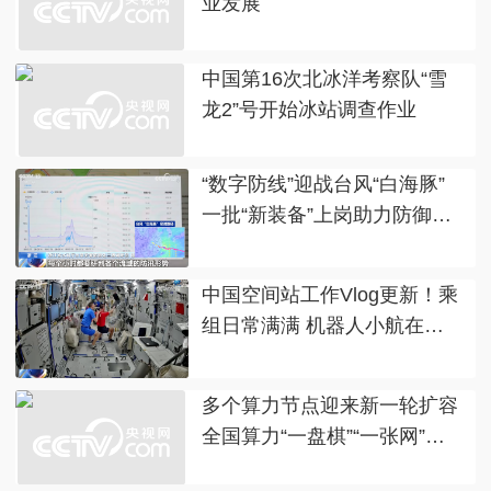
业发展
中国第16次北冰洋考察队“雪
龙2”号开始冰站调查作业
“数字防线”迎战台风“白海豚”
一批“新装备”上岗助力防御链
条全面延伸
中国空间站工作Vlog更新！乘
组日常满满 机器人小航在
轨“成长”
多个算力节点迎来新一轮扩容
全国算力“一盘棋”“一张网”正
不断成型