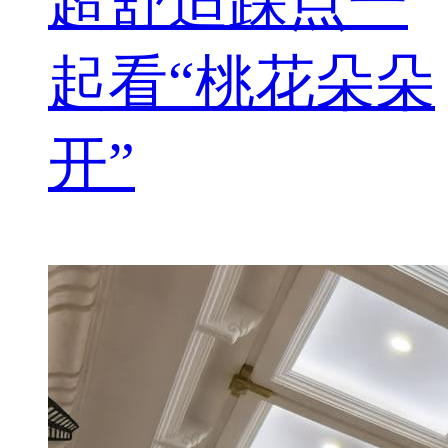
超舒适踩点一
起看“桃花朵朵
开”