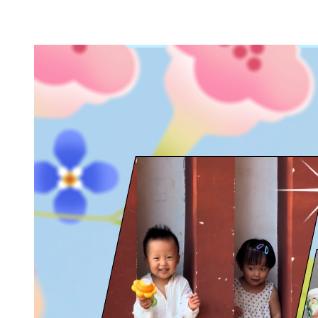
财经
教育
乡村振兴
生态环境
一带一路
央博
大国智造
大国展会
大国保险
云顶对话
云起
超
CCTV.节目官网
直播
节目单
栏目
片库
热播榜