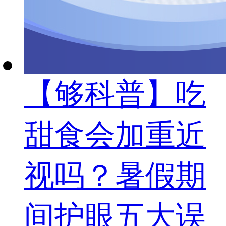
【够科普】吃
甜食会加重近
视吗？暑假期
间护眼五大误