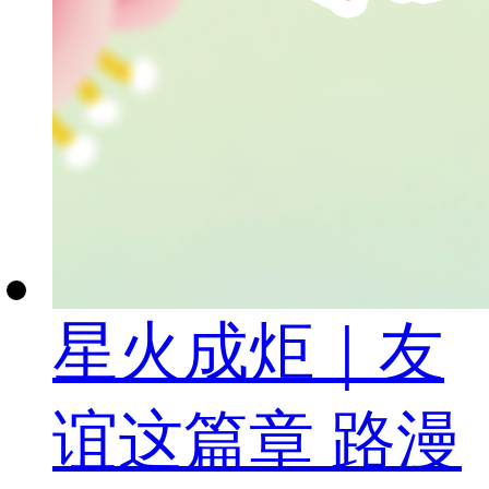
星火成炬｜友
谊这篇章 路漫