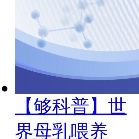
【够科普】世
界母乳喂养