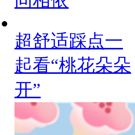
同相依
超舒适踩点一
起看“桃花朵朵
开”