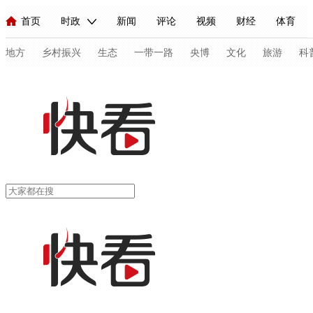
首页
时政
新闻
评论
视频
财经
体育
人民领袖习近平
直播
海外频道
片库
iPanda
栏目大全
联播+
English
中国领导人
节目单
Монгол
听音
央视快评
微视频
习式妙语
主持人
地方
乡村振兴
生态
一带一路
央博
文化
旅游
科
总台春晚
网络春晚
共产党员网
秧纪录
纪录片网
新闻
国内
国际
评论
经济
军事
科技
法
人民领袖习近平
联播+
热解读
天天学习
习式妙语
视频
小央视频
小央直播
直播中国
熊猫频道
V
现场
前线
比划
快看
蓝海中国
新兵请入列
体育
直播
竞猜
2026年世界杯
2026年冬奥会
C
VIP会员
CCTV奥林匹克频道
生活体育大会
体育江湖