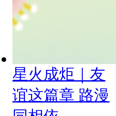
星火成炬｜友
谊这篇章 路漫