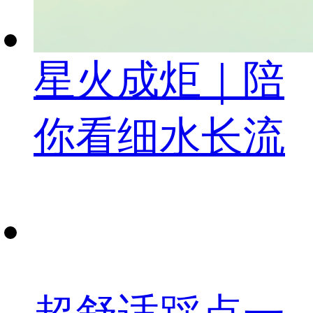
星火成炬｜陪
你看细水长流