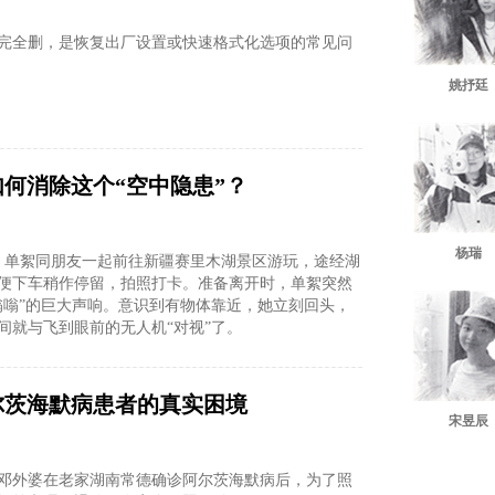
完全删，是恢复出厂设置或快速格式化选项的常见问
姚抒廷
何消除这个“空中隐患”？
杨瑞
5月，单絮同朋友一起前往新疆赛里木湖景区游玩，途经湖
便下车稍作停留，拍照打卡。准备离开时，单絮突然
嗡嗡”的巨大声响。意识到有物体靠近，她立刻回头，
间就与飞到眼前的无人机“对视”了。
阿尔茨海默病患者的真实困境
宋昱辰
，小邓外婆在老家湖南常德确诊阿尔茨海默病后，为了照