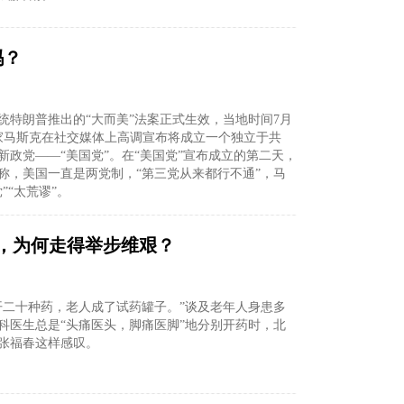
吗？
统特朗普推出的“大而美”法案正式生效，当地时间7月
家马斯克在社交媒体上高调宣布将成立一个独立于共
新政党——“美国党”。在“美国党”宣布成立的第二天，
称，美国一直是两党制，“第三党从来都行不通”，马
”“太荒谬”。
”，为何走得举步维艰？
开二十种药，老人成了试药罐子。”谈及老年人身患多
科医生总是“头痛医头，脚痛医脚”地分别开药时，北
张福春这样感叹。