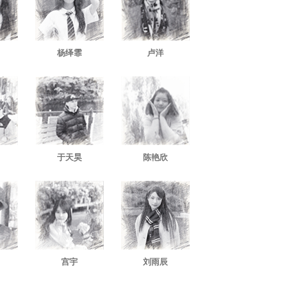
杨绎霏
卢洋
于天昊
陈艳欣
宫宇
刘雨辰