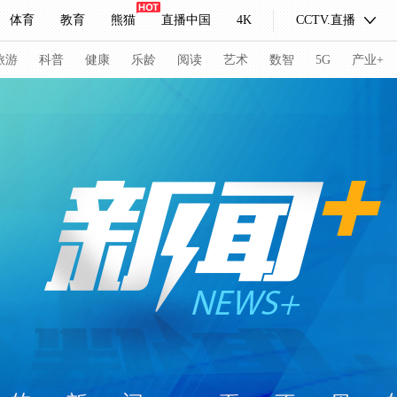
体育
教育
熊猫
直播中国
4K
CCTV.直播
式妙语
主持人
下载央视影音
热解读
天天学习
旅游
科普
健康
乐龄
阅读
艺术
数智
5G
产业+
纪录片网
国家大剧院
大型活动
科技
法治
文娱
人物
公益
图片
习式妙语
央视快评
央视网评
光华锐评
锋面
频道
VR/AR
4K专区
全景新闻
请入列
人生第一次
人生第二次
冬奥会
CBA
NBA
中超
国足
国际足球
网球
综
体育江湖
文化体育
冰雪道路
足球道路