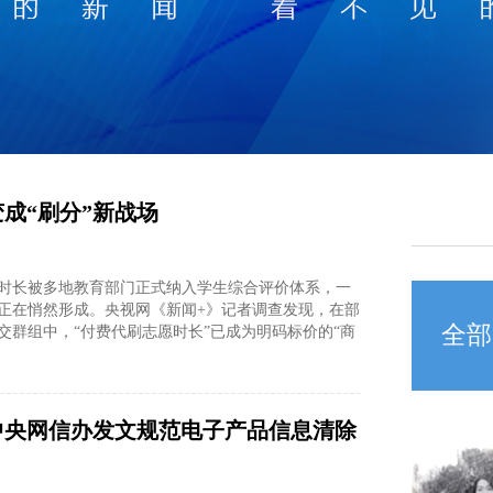
央博
非遗
文化
旅游
科普
健康
乐龄
阅读
云起
超级工厂
智敬中国
全民健康
颜选攻略
海洋
成“刷分”新战场
热播榜
总台企业白名单
时长被多地教育部门正式纳入学生综合评价体系，一
正在悄然形成。央视网《新闻+》记者调查发现，在部
全部
交群组中，“付费代刷志愿时长”已成为明码标价的“商
中央网信办发文规范电子产品信息清除