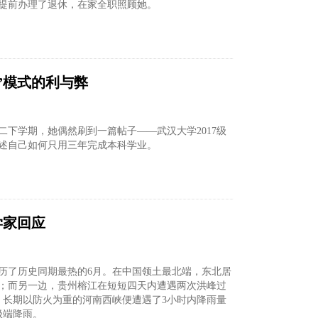
提前办理了退休，在家全职照顾她。
”模式的利与弊
，大二下学期，她偶然刷到一篇帖子——武汉大学2017级
述自己如何只用三年完成本科学业。
学家回应
历了历史同期最热的6月。在中国领土最北端，东北居
；而另一边，贵州榕江在短短四天内遭遇两次洪峰过
，长期以防火为重的河南西峡便遭遇了3小时内降雨量
极端降雨。