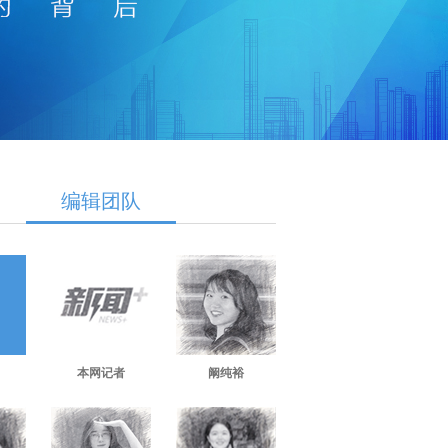
艺术
汽车
数智
5G
产业+
时尚
天气
才艺
网展
央央好物
编辑团队
本网记者
阚纯裕