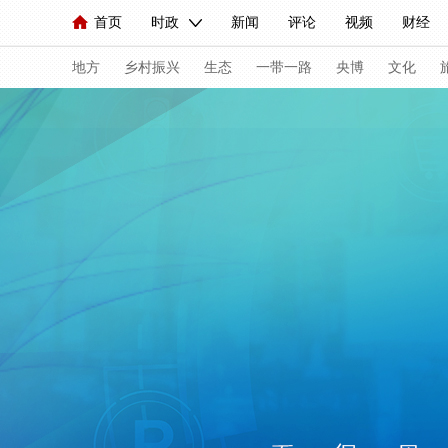
首页
时政
新闻
评论
视频
财经
人民领袖习近平
直播
海外频道
片库
iPanda
栏目大全
联播+
English
中国领导人
节目单
Монгол
听音
央视快评
微视频
习
地方
乡村振兴
生态
一带一路
央博
文化
总台春晚
网络春晚
共产党员网
秧纪录
新闻
国内
国际
评论
经济
军事
人民领袖习近平
联播+
热解读
天天学习
视频
小央视频
小央直播
直播中国
熊猫
现场
前线
比划
快看
蓝海中国
新兵
体育
直播
竞猜
2026年世界杯
2026年
VIP会员
CCTV奥林匹克频道
生活体育大会