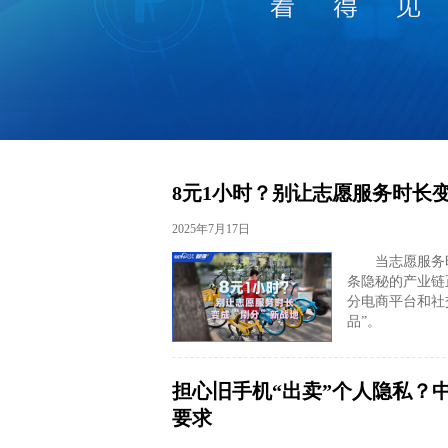
财经
教育
乡村振兴
生态环境
一带一路
大国智造
大国展会
大国保险
云顶对话
8元1小时？别让志愿服务时长变
CCTV.节目官网
直播
节目单
栏目
片库
2025年7月17日
当志愿服务
条隐秘的产业链
分电商平台和社
品”。
担心旧手机“出卖”个人隐私？
要求