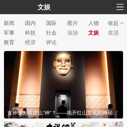
文娱
新闻
国内
国际
图片
人物
收起
军事
科技
社会
法治
文娱
生活
教育
经济
评论
女神像为啥这么“神”？——揭开红山文化的神秘面纱