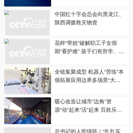
中国红十字会总会向黑龙江、
陕西调拨救灾物资
花样“带娃”破解职工子女假
期“看护难” 孩子们有所学、有
所乐充实过暑假
全链集聚成型 机器人“苦练”本
领拓展应用边界多场景“大显
身手”
暖心改造让城市“边角”资
源“动”起来“活”起来 百姓乐
享“小而美”运动空间
总书记的人民情怀｜“扎扎实