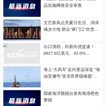
品实施网络安全审查
文艺新风点亮夏日生活、润泽
城乡大地 群众“家门口”欣赏公
益高质量演出
出口强劲，向新向优提速！
6927.6亿美元、92.0%
……“数”说机械工业行业运行
亮点
海上“大风车”走向更远深蓝 “海
油安澜号”攻克世界级难题“生
根入海”
国家海洋预报台发布海浪橙色
警报