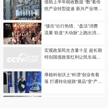
借助上半年税收数据 “数”看传
统产业转型提速 新兴产业增势
强劲
“接住”出行热情、“盘活”消费
流量 轨道“大动脉”上跑出消
费“新”热点
宏观政策民生含量十足 超长期
特别国债政策红利让民生福祉
可感可及
厚植科创沃土“科漂”创业有着
落 打通转化链路“展品”变“产
品”
数据产权登记·解读 | 降低使用
成本 发挥数据生产要素“乘数