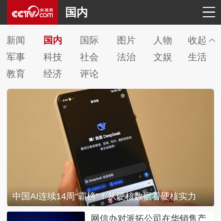
国内
新闻
国内
国际
图片
人物
收起
军事
科技
社会
法治
文娱
生活
教育
经济
评论
中国AI连续14周“霸榜”！从硬核数据看硬核实力
网信办对派拓公司在华销售产