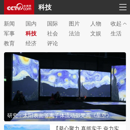
科技
新闻
国内
国际
图片
人物
收起
军事
科技
社会
法治
文娱
生活
教育
经济
评论
研究：太阳表面等离子体流动似梵高《星空》
【凝心聚力 真抓实干 奋力实