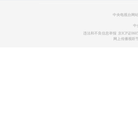
中央电视台网
中
违法和不良信息举报
京ICP证060
网上传播视听节目