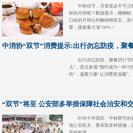
中秋佳节，月饼是必不可少的
样的月饼呢？数据显示，螺蛳粉
口味的月饼位列畅销榜前五，其
爱，搜索量大涨700%！
中消协“双节”消费提示:出行勿忘防疫，聚
出行勿忘防疫，聚餐厉行节
儿”，景点参观“预约成为一种习
尚”，凝聚力量“让消费更温暖”。
“双节”将至 公安部多举措保障社会治安和
针对今年国庆、中秋两节的具
地公安机关，要采取多种措施，
平稳有序。