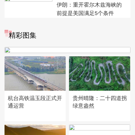
伊朗：重开霍尔木兹海峡的
前提是美国满足5个条件
精彩图集
广西昭平: 高山秋茶采摘忙
杭台高铁温玉段正式开
贵州晴隆：二十四道拐
通运营
绿意盎然