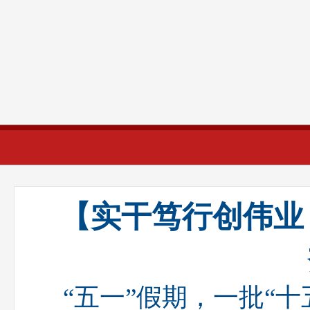
财经
教育
乡村振兴
生态环境
一带一路
央
大国智造
大国展会
大国保险
云顶对话
云起
CCTV.节目官网
直播
节目单
栏目
片库
热
【实干笃行创伟业
“五一”假期，一批“