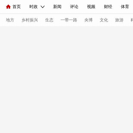
首页
时政
新闻
评论
视频
财经
体育
人民领袖习近平
直播
海外频道
片库
iPanda
栏目大全
联播+
English
中国领导人
节目单
Монгол
听音
央视快评
微视频
习式妙语
主持人
地方
乡村振兴
生态
一带一路
央博
文化
旅游
总台春晚
网络春晚
共产党员网
秧纪录
纪录片
新闻
国内
国际
评论
经济
军事
科技
人民领袖习近平
联播+
热解读
天天学习
习式妙
视频
小央视频
小央直播
直播中国
熊猫频道
现场
前线
比划
快看
蓝海中国
新兵请入列
体育
直播
竞猜
2026年世界杯
2026年冬奥会
VIP会员
CCTV奥林匹克频道
生活体育大会
体育江