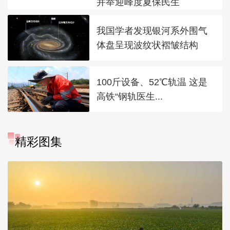
并举迎峰度夏保民生
我国学者发现银河系外围气
体盘呈现波纹状褶皱结构
100斤设备、52℃轨温 这是
高铁“钢轨医生...
精彩图集