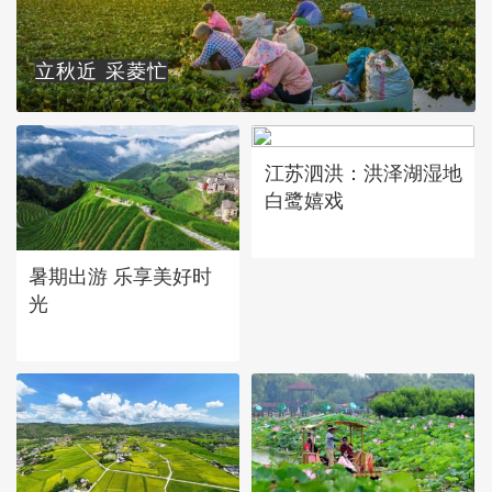
立秋近 采菱忙
江苏泗洪：洪泽湖湿地
白鹭嬉戏
暑期出游 乐享美好时
光