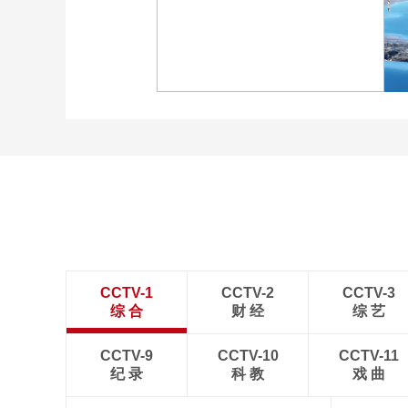
广西昭平: 高山秋茶采摘忙
“大地指纹”奏响夏夜文旅
乐章
CCTV-1
CCTV-2
CCTV-3
综 合
财 经
综 艺
CCTV-9
CCTV-10
CCTV-11
纪 录
科 教
戏 曲