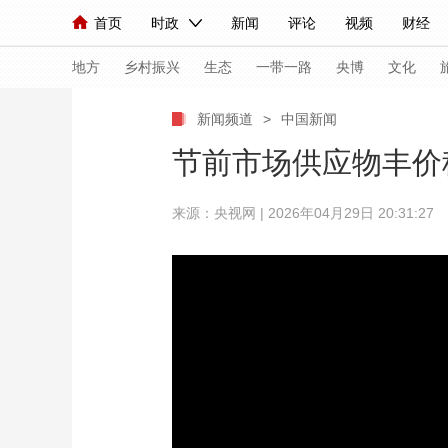
首页
时政
新闻
评论
视频
财经
人民领袖习近平
直播
海外频道
片库
iPanda
栏目大全
联播+
English
中国领导人
节目单
Монгол
听音
央视快评
微视频
习
地方
乡村振兴
生态
一带一路
央博
文化
新闻频道
>
中国新闻
总台春晚
网络春晚
共产党员网
秧纪录
节前市场供应物丰价
来源：央视网 | 2026年04月29日 20:31:27
新闻
国内
国际
评论
经济
军事
人民领袖习近平
联播+
热解读
天天学习
视频
小央视频
小央直播
直播中国
熊猫
现场
前线
比划
快看
蓝海中国
新兵
体育
直播
竞猜
2026年世界杯
2026
VIP会员
CCTV奥林匹克频道
生活体育大会