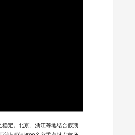
艺术
汽车
数智
5G
产业+
时尚
天气
才艺
网展
央央好物
足稳定。北京、浙江等地结合假期