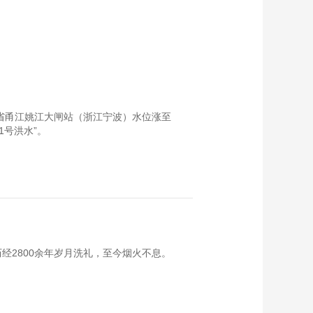
浙江省甬江姚江大闸站（浙江宁波）水位涨至
1号洪水”。
经2800余年岁月洗礼，至今烟火不息。