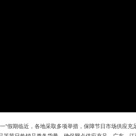
央博
非遗
文化
旅游
科普
健康
乐龄
阅读
云起
超级工厂
智敬中国
全民健康
颜选攻略
海洋
热播榜
总台企业白名单
五一”假期临近，各地采取多项举措，保障节日市场供应充