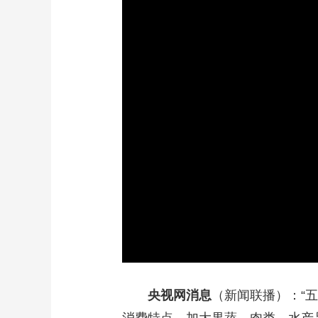
财经
教育
乡村振兴
生态环境
一带一路
大国智造
大国展会
大国保险
云顶对话
CCTV.节目官网
直播
节目单
栏目
片库
央视网消息
（新闻联播）：“