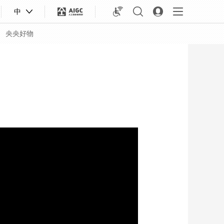
中
央央好物
合体育
亚冬会