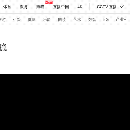
体育
教育
熊猫
直播中国
4K
CCTV.直播
式妙语
主持人
下载央视影音
热解读
天天学习
旅游
科普
健康
乐龄
阅读
艺术
数智
5G
产业+
纪录片网
国家大剧院
大型活动
稳
科技
法治
文娱
人物
公益
图片
习式妙语
央视快评
央视网评
光华锐评
锋面
频道
VR/AR
4K专区
全景新闻
请入列
人生第一次
人生第二次
年冬奥会
CBA
NBA
中超
国足
国际足球
网球
综
体育江湖
文化体育
冰雪道路
足球道路