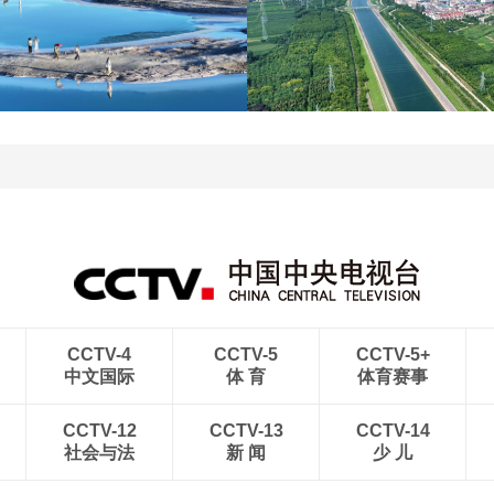
杭台高铁温玉段正式开通
贵州晴隆：二十四道拐绿
运营
意盎然
青海大柴旦翡翠湖晶莹剔
南水北调中线工程调水突
透
破800亿立方米
CCTV-4
CCTV-5
CCTV-5+
中文国际
体 育
体育赛事
CCTV-12
CCTV-13
CCTV-14
社会与法
新 闻
少 儿