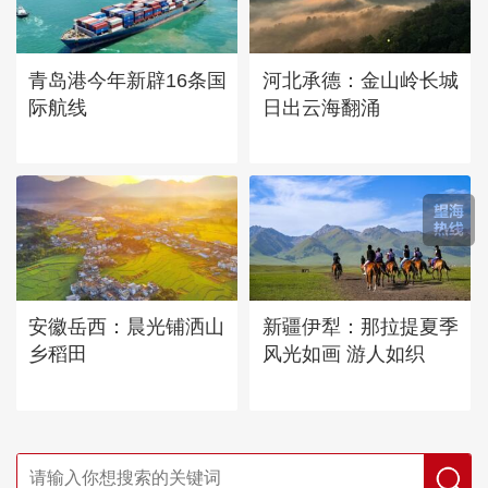
青岛港今年新辟16条国
河北承德：金山岭长城
际航线
日出云海翻涌
安徽岳西：晨光铺洒山
新疆伊犁：那拉提夏季
乡稻田
风光如画 游人如织