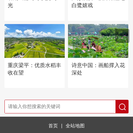
光
白鹭嬉戏
重庆梁平：优质水稻丰
诗意中国：画船撑入花
收在望
深处
首页
|
全站地图