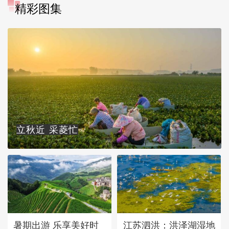
精彩图集
立秋近 采菱忙
暑期出游 乐享美好时
江苏泗洪：洪泽湖湿地