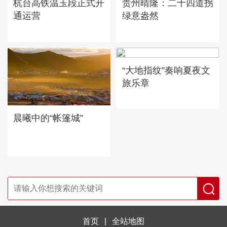
杭台高铁温玉段正式开
贵州晴隆：二十四道拐
通运营
绿意盎然
“大地指纹”奏响夏夜文
旅乐章
晨曦中的“帐篷城”
首页
|
全站地图