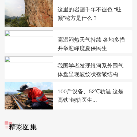
这里的岩画千年不褪色 “驻
颜”秘方是什么？
高温闷热天气持续 各地多措
并举迎峰度夏保民生
我国学者发现银河系外围气
体盘呈现波纹状褶皱结构
100斤设备、52℃轨温 这是
高铁“钢轨医生...
精彩图集