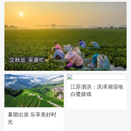
立秋近 采菱忙
江苏泗洪：洪泽湖湿地
白鹭嬉戏
暑期出游 乐享美好时
光