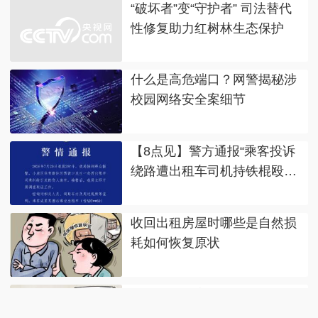
“破坏者”变“守护者” 司法替代
性修复助力红树林生态保护
什么是高危端口？网警揭秘涉
校园网络安全案细节
【8点见】警方通报“乘客投诉
绕路遭出租车司机持铁棍殴
打”
收回出租房屋时哪些是自然损
耗如何恢复原状
人格权益不容侵犯 依法裁判明
确边界