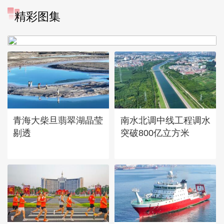
“大地指纹”奏响夏夜文旅乐
精彩图集
章
青海大柴旦翡翠湖晶莹
南水北调中线工程调水
剔透
突破800亿立方米