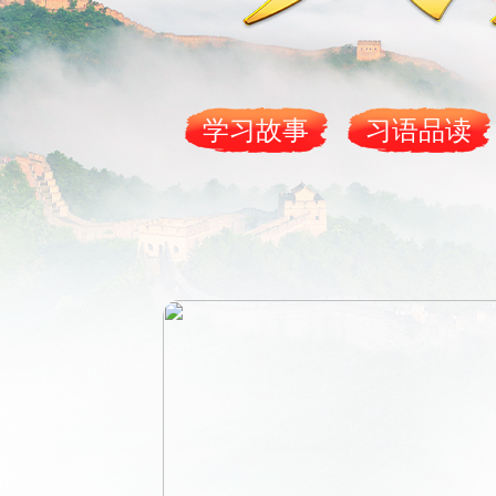
财经
教育
乡村振兴
生态环境
一带一路
大国智造
大国展会
大国保险
云顶对话
学习故事
习语品读
CCTV.节目官网
直播
节目单
栏目
片库