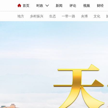
首页
时政
新闻
评论
视频
财经
人民领袖习近平
直播
海外频道
片库
iPanda
栏目大全
联播+
English
中国领导人
节目单
Монгол
听音
央视快评
微视频
习
地方
乡村振兴
生态
一带一路
央博
文化
总台春晚
网络春晚
共产党员网
秧纪录
新闻
国内
国际
评论
经济
军事
人民领袖习近平
联播+
热解读
天天学习
视频
小央视频
小央直播
直播中国
熊猫
现场
前线
比划
快看
蓝海中国
新兵
体育
直播
竞猜
2026年世界杯
2026
VIP会员
CCTV奥林匹克频道
生活体育大会