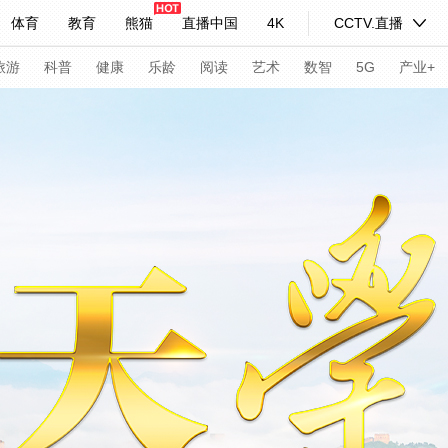
体育
教育
熊猫
直播中国
4K
CCTV.直播
式妙语
主持人
下载央视影音
热解读
天天学习
旅游
科普
健康
乐龄
阅读
艺术
数智
5G
产业+
纪录片网
国家大剧院
大型活动
科技
法治
文娱
人物
公益
图片
习式妙语
央视快评
央视网评
光华锐评
锋面
频道
VR/AR
4K专区
全景新闻
请入列
人生第一次
人生第二次
年冬奥会
CBA
NBA
中超
国足
国际足球
网球
综
体育江湖
文化体育
冰雪道路
足球道路