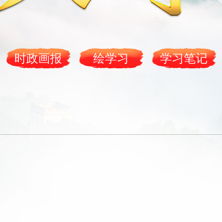
央博
非遗
文化
旅游
科普
健康
乐龄
阅读
云起
超级工厂
智敬中国
全民健康
颜选攻略
海洋
时政画报
绘学习
学习笔记
热播榜
总台企业白名单