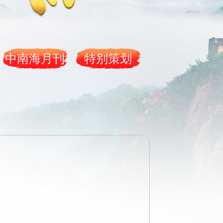
艺术
汽车
数智
5G
产业+
时尚
天气
才艺
网展
央央好物
中南海月刊
特别策划