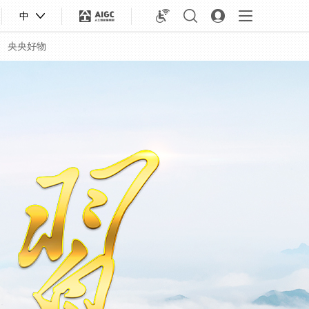
中
央央好物
合体育
亚冬会