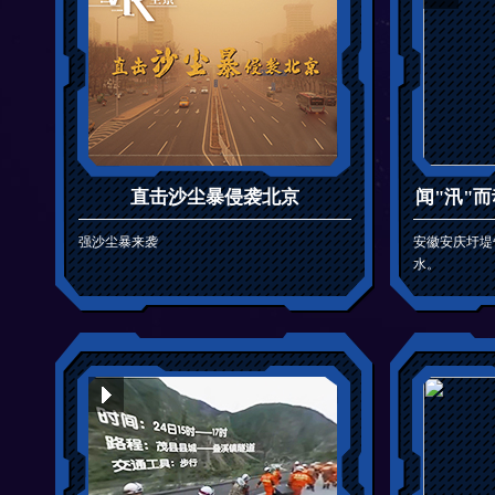
直击沙尘暴侵袭北京
闻"汛"而
强沙尘暴来袭
安徽安庆圩堤
水。