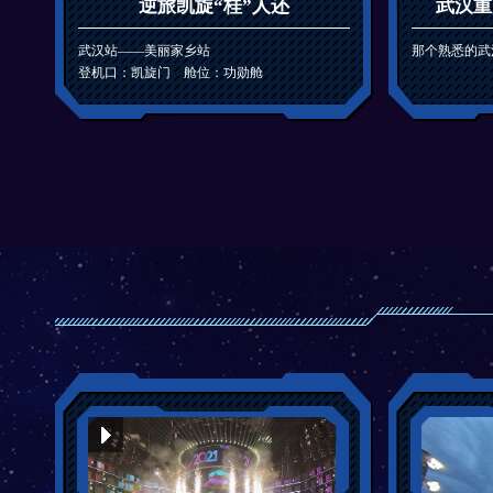
逆旅凯旋“桂”人还
武汉重
武汉站——美丽家乡站
那个熟悉的武
登机口：凯旋门 舱位：功勋舱