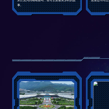
从烂泥沟到呦呦鹿鸣，谱写甘肃最美乡村的故
悬崖边书写山
事。