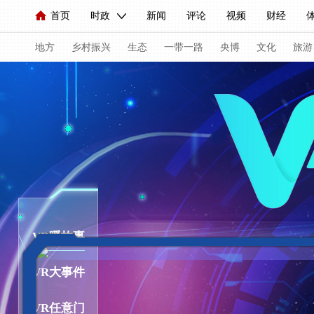
首页
时政
新闻
评论
视频
财经
人民领袖习近平
直播
海外频道
片库
iPanda
栏目大全
联播+
English
中国领导人
节目单
Монгол
听音
央视快评
微视频
习式妙
主持
地方
乡村振兴
生态
一带一路
央博
文化
旅游
总台春晚
网络春晚
共产党员网
秧纪录
纪
新闻
国内
国际
评论
经济
军事
科
人民领袖习近平
联播+
热解读
天天学习
习
视频
小央视频
小央直播
直播中国
熊猫频
VR暖故事
现场
前线
比划
快看
蓝海中国
新兵请
VR大事件
体育
直播
竞猜
2026年世界杯
2026年冬奥
VIP会员
CCTV奥林匹克频道
生活体育大会
体
VR任意门