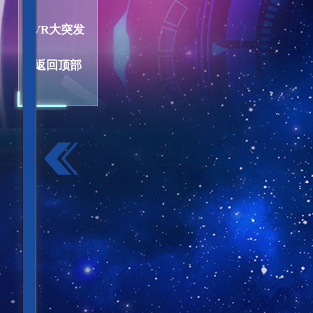
财经
教育
乡村振兴
生态环境
一带一路
VR大突发
大国智造
大国展会
大国保险
云顶对话
云
返回顶部
CCTV.节目官网
直播
节目单
栏目
片库