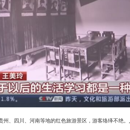
央博
非遗
文化
旅游
科普
健康
乐龄
阅读
云起
超级工厂
智敬中国
全民健康
颜选攻略
海洋
热播榜
总台企业白名单
贵州、四川、河南等地的红色旅游景区，游客络绎不绝。