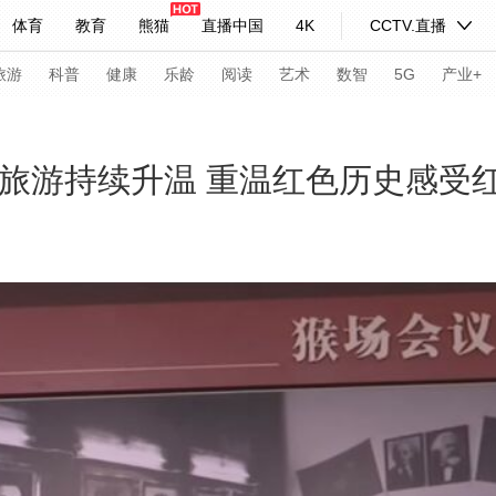
体育
教育
熊猫
直播中国
4K
CCTV.直播
式妙语
主持人
下载央视影音
热解读
天天学习
旅游
科普
健康
乐龄
阅读
艺术
数智
5G
产业+
纪录片网
国家大剧院
大型活动
红色旅游持续升温 重温红色历史感受
科技
法治
文娱
人物
公益
图片
习式妙语
央视快评
央视网评
光华锐评
锋面
频道
VR/AR
4K专区
全景新闻
请入列
人生第一次
人生第二次
年冬奥会
CBA
NBA
中超
国足
国际足球
网球
综
体育江湖
文化体育
冰雪道路
足球道路