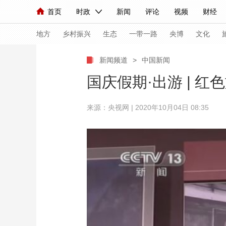
首页
时政
新闻
评论
视频
财经
人民领袖习近平
直播
海外频道
片库
iPanda
栏目大全
联播+
English
中国领导人
节目单
Монгол
听音
央视快评
微视频
习
地方
乡村振兴
生态
一带一路
央博
文化
新闻频道
>
中国新闻
总台春晚
网络春晚
共产党员网
秧纪录
国庆假期·出游 | 
来源：央视网 | 2020年10月04日 08:35
新闻
国内
国际
评论
经济
军事
人民领袖习近平
联播+
热解读
天天学习
视频
小央视频
小央直播
直播中国
熊猫
现场
前线
比划
快看
蓝海中国
新兵
体育
直播
竞猜
2026年世界杯
2026
VIP会员
CCTV奥林匹克频道
生活体育大会