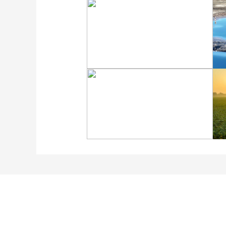
“大地指纹”奏响夏夜文旅
乐章
“科学”号完成西太平洋共
享科考航次返回青岛