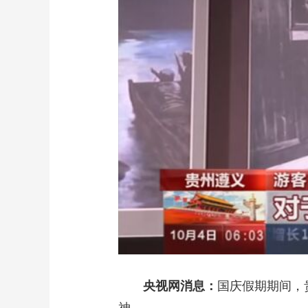
财经
教育
乡村振兴
生态环境
一带一路
大国智造
大国展会
大国保险
云顶对话
CCTV.节目官网
直播
节目单
栏目
片库
央视网消息：
国庆假期期间，