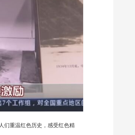
艺术
汽车
数智
5G
产业+
时尚
天气
才艺
网展
央央好物
人们重温红色历史，感受红色精