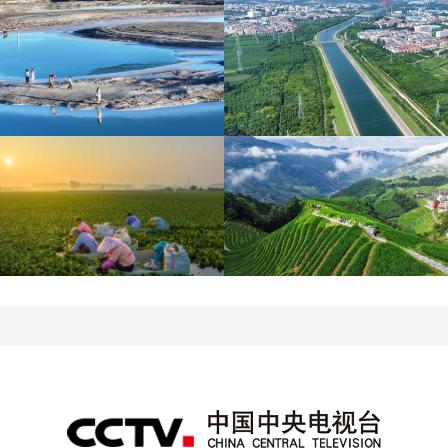
青海大柴旦翡翠湖晶莹剔
南水北调中线工程调水突
透
破800亿立方米
立秋近 采菱忙
暑期出游 乐享美好时光