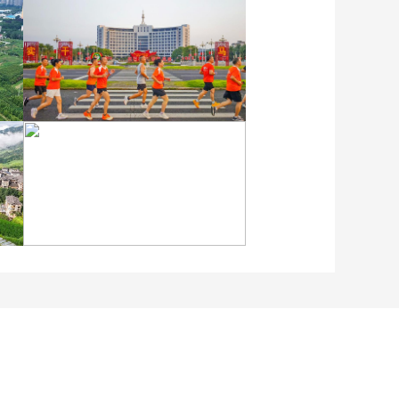
各地民众多彩方式迎全民
健身日
江苏泗洪：洪泽湖湿地白
鹭嬉戏