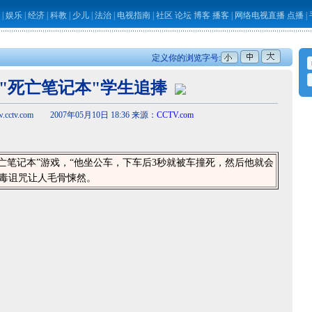
|
娱乐
|
经济
|
科教
|
少儿
|
法治
|
电视指南
|
社区
论坛
博客
播客
|
网络电视直播
点播
|
定义你的浏览字号:
]"死亡笔记本"学生追捧
cctv.com 2007年05月10日 18:36 来源：
CCTV.com
亡笔记本”游戏，“他坐公车，下车后3秒就被车撞死，然后他就会
恶毒诅咒让人毛骨悚然。