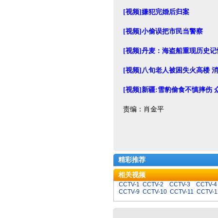
[视频]嫌犯完婚后归案
[视频]小偷误把市民当警察
[视频]丹麦：海盗船重现历史记
[视频]八旬老人被困失火高楼 
[视频]新疆:雪豹偷食不慎摔伤
责编：肖金平
精彩推荐
相关视频
CCTV-1
CCTV-2
CCTV-3
CCTV-4
CCTV-9
CCTV-10
CCTV-11
CCTV-1