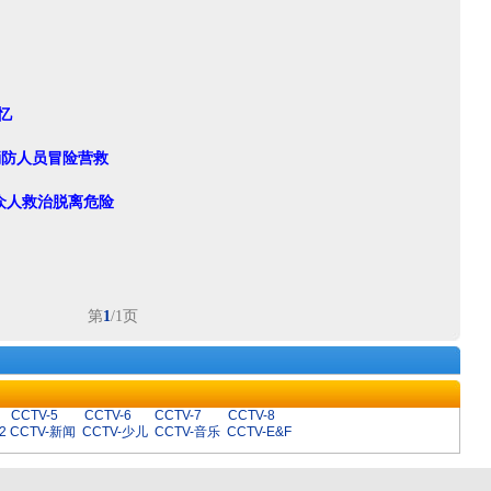
忆
消防人员冒险营救
 众人救治脱离危险
第
1
/1页
CCTV-5
CCTV-6
CCTV-7
CCTV-8
2
CCTV-新闻
CCTV-少儿
CCTV-音乐
CCTV-E&F