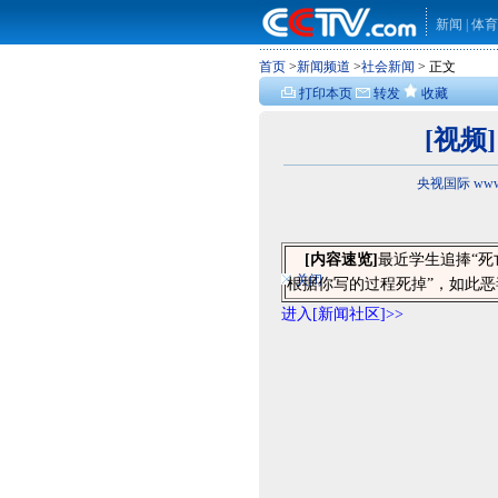
新闻
|
体育
首页
>
新闻频道
>
社会新闻
> 正文
打印本页
转发
收藏
[视频
央视国际 www.
[内容速览]
最近学生追捧“死
关闭
根据你写的过程死掉”，如此
进入[新闻社区]>>