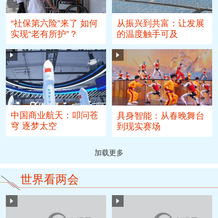
从振兴到共富：让发展
“社保第六险”来了 如何
的温度触手可及
实现“老有所护”？
中国商业航天：叩问苍
具身智能：从春晚舞台
穹 逐梦太空
到现实赛场
加载更多
世界看两会