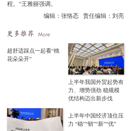
程。”王雅丽强调。
编辑：张恪忞
责任编辑：刘亮
超舒适踩点一起看“桃
花朵朵开”
上半年我国外贸起势有
力、增势强劲 稳规模
优结构迈出新步伐
上半年中国经济顶住压
力 “稳”“韧”“新”“优”