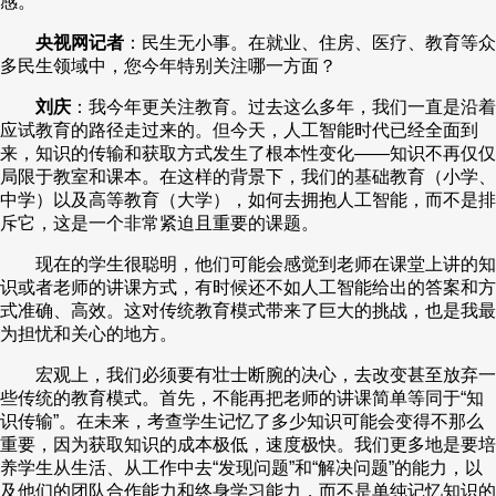
感。
央视网记者
：民生无小事。在就业、住房、医疗、教育等众
多民生领域中，您今年特别关注哪一方面？
刘庆
：我今年更关注教育。过去这么多年，我们一直是沿着
应试教育的路径走过来的。但今天，人工智能时代已经全面到
来，知识的传输和获取方式发生了根本性变化——知识不再仅仅
局限于教室和课本。在这样的背景下，我们的基础教育（小学、
中学）以及高等教育（大学），如何去拥抱人工智能，而不是排
斥它，这是一个非常紧迫且重要的课题。
现在的学生很聪明，他们可能会感觉到老师在课堂上讲的知
识或者老师的讲课方式，有时候还不如人工智能给出的答案和方
式准确、高效。这对传统教育模式带来了巨大的挑战，也是我最
为担忧和关心的地方。
宏观上，我们必须要有壮士断腕的决心，去改变甚至放弃一
些传统的教育模式。首先，不能再把老师的讲课简单等同于“知
识传输”。在未来，考查学生记忆了多少知识可能会变得不那么
重要，因为获取知识的成本极低，速度极快。我们更多地是要培
养学生从生活、从工作中去“发现问题”和“解决问题”的能力，以
及他们的团队合作能力和终身学习能力，而不是单纯记忆知识的