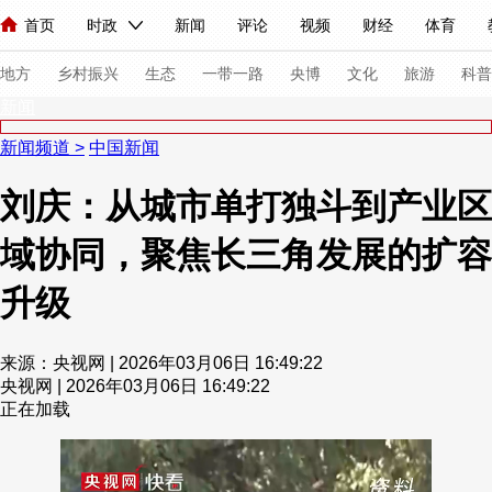
首页
时政
新闻
评论
视频
财经
体育
人民领袖习近平
直播
海外频道
片库
iPanda
栏目大全
联播+
English
中国领导人
节目单
Монгол
听音
央视快评
微视频
习式妙语
主持人
下
地方
乡村振兴
生态
一带一路
央博
文化
旅游
科普
新闻
新闻频道
>
中国新闻
总台春晚
网络春晚
共产党员网
秧纪录
纪录片网
刘庆：从城市单打独斗到产业区
域协同，聚焦长三角发展的扩容
新闻
国内
国际
评论
经济
军事
科技
法
人民领袖习近平
联播+
热解读
天天学习
习式妙语
升级
视频
小央视频
小央直播
直播中国
熊猫频道
V
来源：央视网 | 2026年03月06日 16:49:22
现场
前线
比划
快看
蓝海中国
新兵请入列
央视网 | 2026年03月06日 16:49:22
正在加载
体育
直播
竞猜
2026年世界杯
2026年冬奥会
VIP会员
CCTV奥林匹克频道
生活体育大会
体育江湖