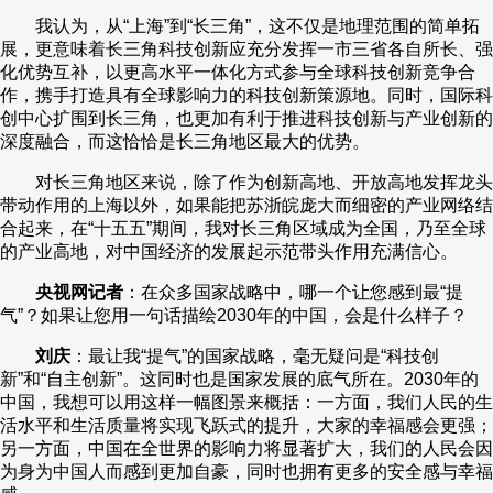
我认为，从“上海”到“长三角”，这不仅是地理范围的简单拓
展，更意味着长三角科技创新应充分发挥一市三省各自所长、强
化优势互补，以更高水平一体化方式参与全球科技创新竞争合
作，携手打造具有全球影响力的科技创新策源地。同时，国际科
创中心扩围到长三角，也更加有利于推进科技创新与产业创新的
深度融合，而这恰恰是长三角地区最大的优势。
对长三角地区来说，除了作为创新高地、开放高地发挥龙头
带动作用的上海以外，如果能把苏浙皖庞大而细密的产业网络结
合起来，在“十五五”期间，我对长三角区域成为全国，乃至全球
的产业高地，对中国经济的发展起示范带头作用充满信心。
央视网记者
：在众多国家战略中，哪一个让您感到最“提
气”？如果让您用一句话描绘2030年的中国，会是什么样子？
刘庆
：最让我“提气”的国家战略，毫无疑问是“科技创
新”和“自主创新”。这同时也是国家发展的底气所在。2030年的
中国，我想可以用这样一幅图景来概括：一方面，我们人民的生
活水平和生活质量将实现飞跃式的提升，大家的幸福感会更强；
另一方面，中国在全世界的影响力将显著扩大，我们的人民会因
为身为中国人而感到更加自豪，同时也拥有更多的安全感与幸福