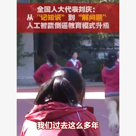
财经
教育
乡村振兴
生态环境
一带一路
央博
大国智造
大国展会
大国保险
云顶对话
云起
超
CCTV.节目官网
直播
节目单
栏目
片库
热播榜