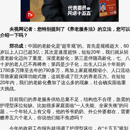
央视网记者：您特别提到了《养老服务法》的立法，您可以
介绍一下吗？
郑功成：
中国的老龄化是“超常规”的。首先是规模超大，60
岁以上人口已超3亿；其次是速度超快，短短20年，我们就从轻
度老龄化迈向了重度、深度老龄化；第三是伴随高龄化，七、八
十岁的老人已不再稀奇；第四是少子化，出生人口从十年前的
1780多万降至去年的790多万，再加上家庭规模缩小、人口流动
导致家庭保障功能式微，这就形成了巨大的养老压力。在短短
20年内，我们的老龄化叠加了这么多的现象，社会确实面临重
大挑战。
目前我们的养老服务供给总量不足，结构也不合理，急需的
护理型床位短缺。比如很多家庭面临“一人失能、全家失衡”的问
题，一个年轻人上有父母，他的爷爷奶奶、外公外婆都在，需要
赡养五六个老人，你说他们能不焦虑吗？
今年的政府工作报告就强调了护理型床位，在“十五五”规划