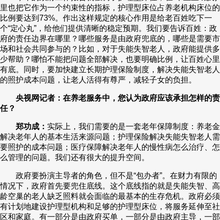
里也把它作为一个约束性的指标，护理型床位占养老机构床位的
比例要达到73%。作出这样规定的核心作用是给老百姓吃下一
个“定心丸”，给他们提供清晰的稳定预期。我们要告诉百姓：政
府的责任边界在哪里？哪些服务是由政府兜底的，哪些是需要市
场和社会共同参与的？比如，对于失能失智老人，政府能提供多
少帮助？哪怕不能把问题全部解决，也要明确比例，让百姓心里
有底。同时，要加快建立长期护理保险制度，解决失能失智老人
的照护成本问题，让老人活得有尊严，减轻子女的负担。
央视网记者：在养老服务中，您认为政府应该承担怎样的责
任？
郑功成：
实际上，我们需要的是一套老年保障制度：养老金
解决老年人的基本生活来源问题；护理保险解决失能失智老人需
要照护的成本问题；医疗保障解决老年人的慢性病怎么治疗、怎
么管理的问题。我们还有很大的提升空间。
政府要扮演主导者的角色，但不是“包办者”。在财力有限的
情况下，政府首先要兜住底线。这个底线指的就是失能失智、高
龄空巢的老人缺乏照料就会面临的最基本的生存危机。政府必须
有计划地建设护理型机构和足够的护理型床位，将服务延伸至社
区和家庭。有一部分是由政府买单，一部分是由政府主导，一部