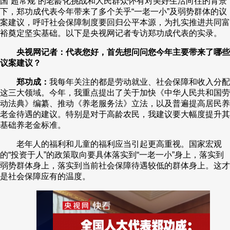
国“超常规”的老龄化挑战和人民群众怀有对美好生活向往的背景
下，郑功成代表今年带来了多个关乎“一老一小”及弱势群体的议
财经
教育
乡村振兴
生态环境
一带一路
央博
案建议，呼吁社会保障制度要回归公平本源，为扎实推进共同富
裕奠定坚实基础。以下是央视网记者专访郑功成代表的实录。
大国智造
大国展会
大国保险
云顶对话
云起
超
央视网记者：代表您好，首先想问问您今年主要带来了哪些
议案建议？
郑功成：
我每年关注的都是劳动就业、社会保障和收入分配
这三大领域。今年，我重点提出了关于加快《中华人民共和国劳
CCTV.节目官网
直播
节目单
栏目
片库
热播榜
动法典》编纂、推动《养老服务法》立法，以及普遍提高居民养
老金待遇的建议。特别是对于高龄农民，我建议要大幅度提升其
基础养老金标准。
老年人的福利和儿童的福利应当引起更高重视。国家宏观
的“投资于人”的政策取向要具体落实到“一老一小”身上，落实到
弱势群体身上，落实到当前社会保障待遇较低的群体身上。这才
是社会保障应有的温度。