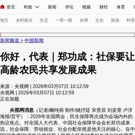
首页
时政
新闻
评论
视频
财经
体育
人民领袖习近平
直播
海外频道
片库
iPanda
栏目大全
联播+
English
中国领导人
节目单
Монгол
听音
央视快评
微视频
习式妙语
主持人
下
地方
乡村振兴
生态
一带一路
央博
文化
旅游
科普
新闻
新闻频道
>
中国新闻
总台春晚
网络春晚
共产党员网
秧纪录
纪录片网
你好，代表｜郑功成：社保要让
高龄农民共享发展成果
新闻
国内
国际
评论
经济
军事
科技
法
人民领袖习近平
联播+
热解读
天天学习
习式妙语
来源：央视网 | 2026年03月07日 10:12:59
央视网 | 2026年03月07日 10:12:59
视频
小央视频
小央直播
直播中国
熊猫频道
V
正在加载
现场
前线
比划
快看
蓝海中国
新兵请入列
央视网消息
（记者/阚纯裕 制作/姚抒廷 宋昱辰 刘姿萱 卢洋
海报/宫宇）：2026年全国两会，民生保障再次成为会场内外的
体育
直播
竞猜
2026年世界杯
2026年冬奥会
热议焦点。对全国人大代表、中国社会保障学会会长郑功成来
说，社会保障、劳动就业、社会分配依然是他关注的核心。在中
VIP会员
CCTV奥林匹克频道
生活体育大会
体育江湖