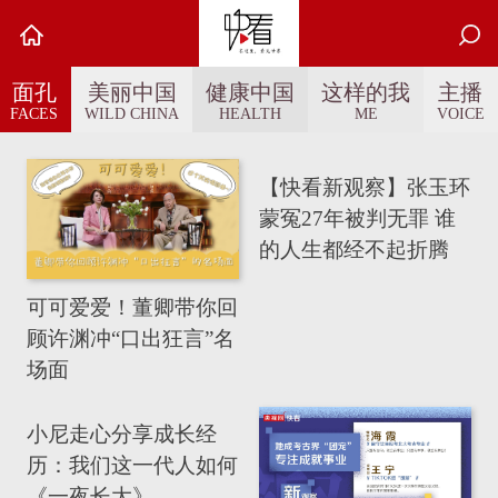
面孔
美丽中国
健康中国
这样的我
主播
FACES
WILD CHINA
HEALTH
ME
VOICE
【快看新观察】张玉环
蒙冤27年被判无罪 谁
的人生都经不起折腾
可可爱爱！董卿带你回
顾许渊冲“口出狂言”名
场面
小尼走心分享成长经
历：我们这一代人如何
《一夜长大》