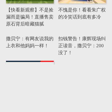
【快看新观察】不是捡
不愧是你！看看朱广权
漏而是骗局！直播售卖
的冷笑话到底有多冷
原石背后暗藏猫腻
撒贝宁：有网友说我的
扣钱警告！康辉现场纠
上衣和他妈妈一样！
正读音，撒贝宁：200
没了！
【两会新观察】脱贫攻
坚 向贫困的最后堡垒
发起总攻
【两会新观察】香港再
出发 未来会更好