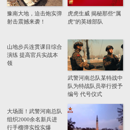
豫南大地，迫击炮实弹
虎虎生威 揭秘那些“属
射击震撼来袭！
虎”的英雄部队
山地步兵连贯课目综合
演练 提高官兵实战本
领
武警河南总队某特战中
队为特战队员举行授予
编号 代号仪式
大场面！武警河南总队
组织2000余名新兵进
行手榴弹实投实爆