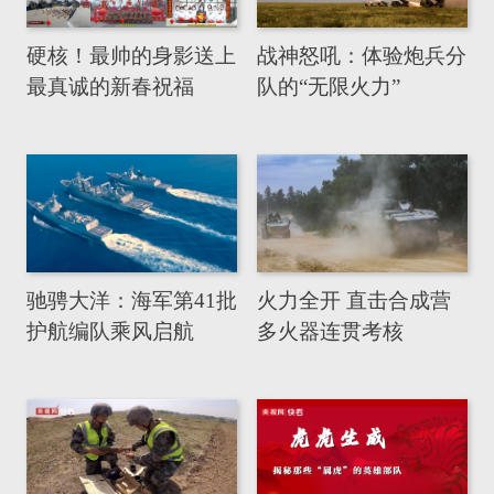
硬核！最帅的身影送上
战神怒吼：体验炮兵分
最真诚的新春祝福
队的“无限火力”
驰骋大洋：海军第41批
火力全开 直击合成营
护航编队乘风启航
多火器连贯考核