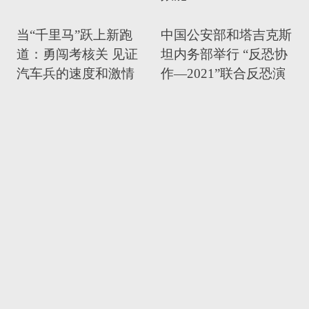
当“千里马”跃上新跑
中国公安部和塔吉克斯
道：勇闯考核关 见证
坦内务部举行 “反恐协
汽车兵的速度和激情
作—2021”联合反恐演
习
致敬军旅魂 诗歌诵军
超酷裸眼3D效果的特
人
殊阅兵式来了！网友：
我已经是现场观众了
《信仰》照亮航向：全
程高燃！
雷霆出击！看信通先锋
上演“速度与激
情”！！！