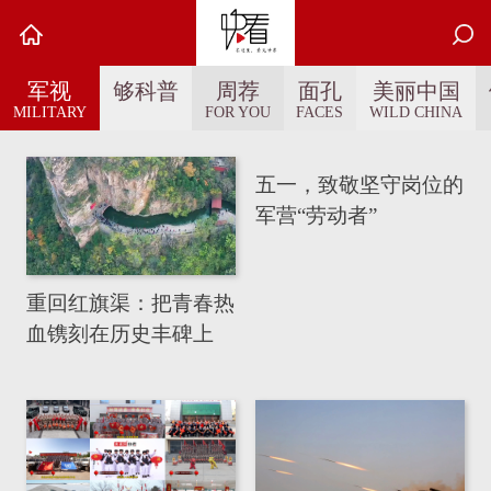
军视
够科普
周荐
面孔
美丽中国
MILITARY
FOR YOU
FACES
WILD CHINA
五一，致敬坚守岗位的
军营“劳动者”
重回红旗渠：把青春热
血镌刻在历史丰碑上