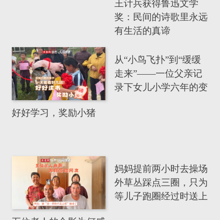
王计兵获得鲁迅文学
奖：民间的诗歌里永远
有生活的真谛
从“小鸟飞扑”到“缓缓
走来”——一位父亲记
录下女儿小学六年的变
化
好好学习，奖励小猪
妈妈提前两小时去操场
外草丛踩点三圈，只为
等儿子跑圈经过时送上
生日祝福