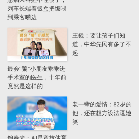
列车长端着饭盒把饭喂
到乘客嘴边
王巍：要让孩子们知
道，中华先民有多了不
起
最会“骗”小朋友乖乖进
手术室的医生，十年前
竟然是这样的
老一辈的爱情：82岁的
他，还在想方设法逗她
笑
鲍春来：AI是竞技体育