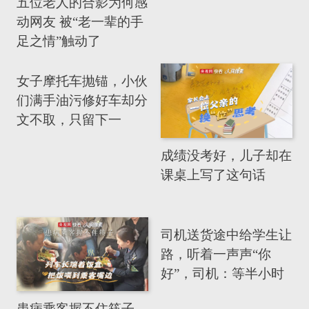
五位老人的合影为何感
动网友 被“老一辈的手
足之情”触动了
女子摩托车抛锚，小伙
们满手油污修好车却分
文不取，只留下一
句“一路平安”！
成绩没考好，儿子却在
课桌上写了这句话
司机送货途中给学生让
路，听着一声声“你
好”，司机：等半小时
也值！
患病乘客握不住筷子，