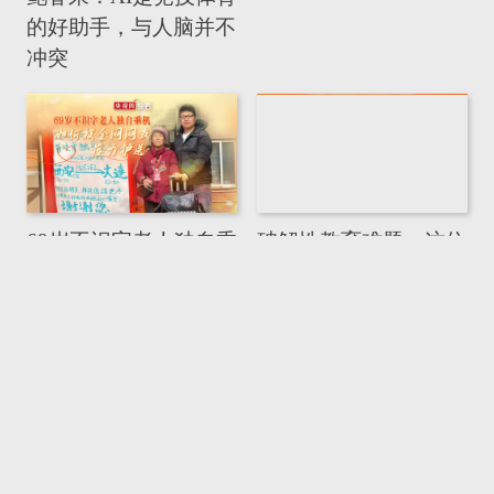
的好助手，与人脑并不
冲突
69岁不识字老人独自乘
破解性教育难题，这位
机，如何被全网网友接
全国人大代表提了三个
力护送
关键建议
“做教练比当运动员
任子威谈“孙龙两届冬
难”！奥运冠军任子威
奥失误遭网暴”：这是
在重庆当上“孩子王”
成长中的一环
你好，委员｜傅若清：