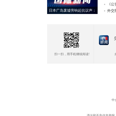
《公
日本广岛废墟旁响起抗议声：
外交
勿忘历史、拒绝拥核
扫一扫，用手机继续阅读!
中
违法和不良信息举报