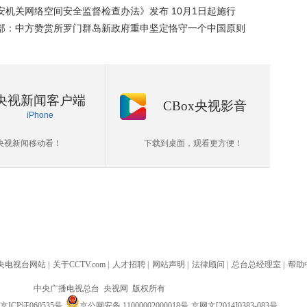
安机关网络空间安全监督检查办法》发布 10月1日起施行
部：中方赞赏所罗门群岛新政府重申坚定恪守一个中国原则
央视新闻客户端
CBox央视影音
iPhone
央视新闻移动看！
下载到桌面，观看更方便！
央电视台网站
|
关于CCTV.com
|
人才招聘
|
网站声明
|
法律顾问
|
总台总经理室
|
帮助
中央广播电视总台 央视网 版权所有
京ICP证060535号
京公网安备 11000002000018号
京网文[2014]0383-083号