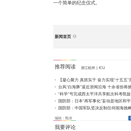
一个简单的纪念仪式。
新闻首页
推荐阅读
浙江杭州
|
ICU
【凝心聚力 真抓实干 奋力实现“十五五”
局】抢占制高点..
台风“白海豚”逼近浙闽沿海 十余省份将
“科学”号完成西太平洋共享航次科考凯
国防部：日本“再军事化”妄动是地区和
真正威胁
国防部：中国军队坚决反制任何闹海挑
编辑：甄涛