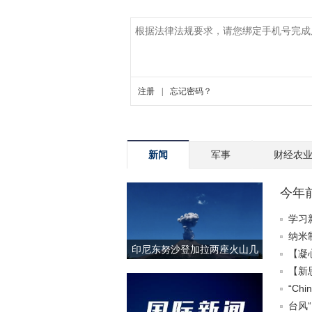
新闻
军事
财经农
今年
学习
纳米
印尼东努沙登加拉两座火山几
【凝
乎同时喷发
育未
【新
“Ch
台风