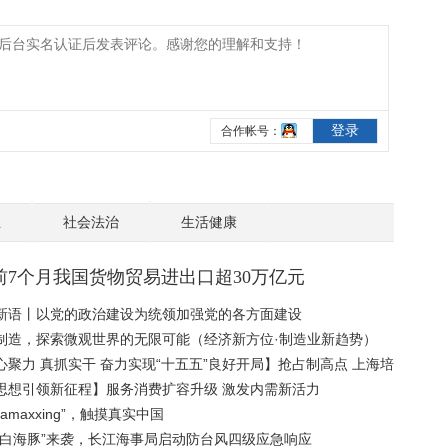
业
社会法治
生活健康
前7个月我国货物贸易进出口超30万亿元
新语丨以党的政治建设为统领加强党的各方面建设
制造，探索微观世界的无限可能（经济新方位·制造业新趋势）
心聚力 真抓实干 奋力实现“十五五”良好开局】抢占制高点 上海培
来产业新模式
思想引领新征程】服务消费扩容升级 激发内需新活力
inamaxxing”，触摸真实中国
“白海豚”来袭，长江海事局启动防台风四级应急响应