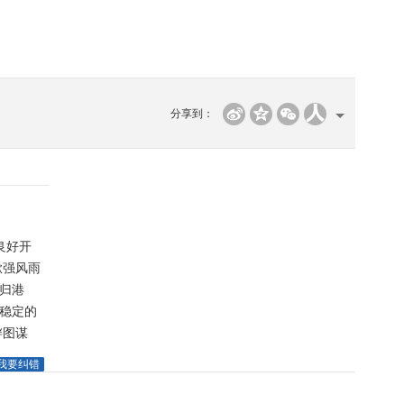
分享到：
良好开
掀强风雨
旋归港
平稳定的
衅图谋
我要纠错