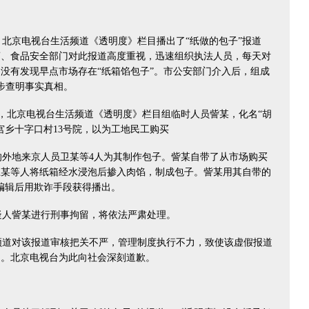
北京电视台生活频道《透明度》栏目播出了“纸做的包子”报道
商、食品安全部门对此报道高度重视，迅速组织执法人员，每天对
没有发现早点市场存在“纸箱馅包子”。市公安部门介入后，组成
初步查明事实真相。
，北京电视台生活频道《透明度》栏目组临时人员訾某，化名“胡
宫乡十字口村13号院，以为工地民工购买
外地来京人员卫某等4人为其制作包子。訾某自带了从市场购买
卫某等人将纸箱经水浸泡后掺入肉馅，制成包子。訾某用其自带的
编辑后用欺诈手段获得播出。
人訾某进行刑事拘留，将依法严肃处理。
道对该报道审核把关不严，管理制度执行不力，致使该虚假报道
响。北京电视台为此向社会深刻道歉。