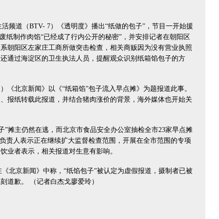
活频道（BTV- 7）《透明度》播出“纸做的包子”，节目一开始援
用废纸制作肉馅“已经成了行内公开的秘密”，并安排记者在朝阳区
联系朝阳区左家庄工商所做突击检查，相关商贩因为没有营业执照
后还通过海淀区的卫生执法人员，提醒观众识别纸箱馅包子的方
-1）《北京新闻》以《“纸箱馅”包子流入早点摊》为题报道此事。
台、报纸转载此报道，并结合猪肉涨价的背景，海外媒体也开始关
包子”摊主仍然在逃，而北京市食品安全办公室抽检全市23家早点摊
，负责人表示正在继续扩大监督检查范围，开展在全市范围的专项
餐饮业者表示，相关报道对生意有影响。
在《北京新闻》中称，“纸馅包子”被认定为虚假报道，摄制者已被
刻道歉。 （记者白杰戈廖爱玲）