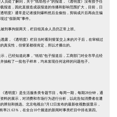
人员处了解到，关于“纸馅包子”的报道，《透明度》没有授予任
转载报道，因此直接造成该报道的传播和影响范围扩大，目前，日
《透明度》通常是记者接到爆料然后去偷拍，剪辑成片后再由主编
现过“假新闻”事件。
被刑事拘留两天，栏目组其余人员仍正常上班。
透露，《透明度》栏目当时看到訾某交上来的片子后，在审稿过
情的真实性，但訾某都很肯定，所以才播出的。
示，已经知道此事，“纸馅”包子报道后，工商部门对全市早点经
，并抽检了一批包子样本，均未发现任何这样的问题包子。
《透明度》是生活服务类专题节目，每周一期，每期28分钟，通
手资料的展示，对消费和市场行为进行分析，以此告知消费者在遭
的辨别和挑选。北京电视台7月12日发布的最新收视数据显示，
占有率21.63％，在全台10个频道的新闻时事类栏目中排名第四。