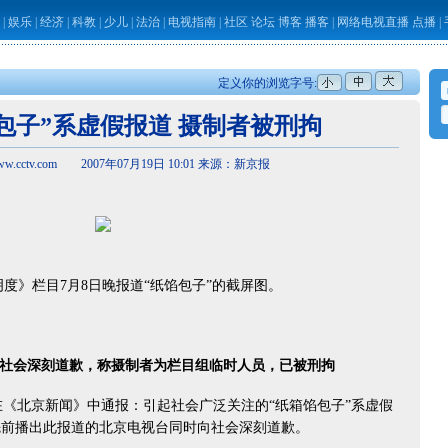
|
娱乐
|
经济
|
科教
|
少儿
|
法治
|
电视指南
|
社区
论坛
博客
播客
|
网络电视直播
点播
|
定义你的浏览字号:
馅包子”系虚假报道 摄制者被刑拘
.cctv.com 2007年07月19日 10:01 来源：新京报
透明度》栏目7月8日晚报道“纸馅包子”的截屏图。
社会深刻道歉，称摄制者为栏目组临时人员，已被刑拘
《北京新闻》中通报：引起社会广泛关注的“纸箱馅包子”系虚假
先前播出此报道的北京电视台同时向社会深刻道歉。