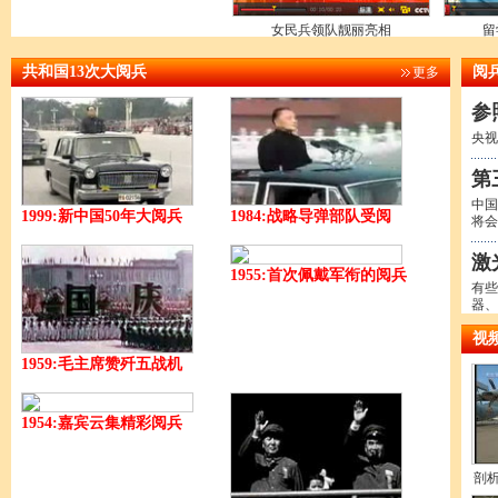
女民兵领队靓丽亮相
留
共和国13次大阅兵
阅
更多
参
央视
第
中国
1999:新中国50年大阅兵
1984:战略导弹部队受阅
将会
激
1955:首次佩戴军衔的阅兵
有些
器、
视
1959:毛主席赞歼五战机
1954:嘉宾云集精彩阅兵
剖