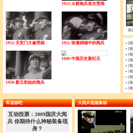
1953:火箭炮兵首次受阅
国
1952:天安门大修亮相
1951:弥漫硝烟中的阅兵
[
[
[
1949:中国历史新纪元
[
[
[
[
1950:新元初始的阅兵
[
[
[
[
军迷聊吧
大阅兵视频集锦
[
[
互动投票：2009国庆大阅
[
兵 你期待什么神秘装备现
身？