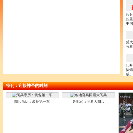
阅兵
的重
中国
盛大
收看
10
徐焰
成、
特刊：迎接神圣的时刻
阅兵亲历：装备第一车
各地官兵同看大阅兵