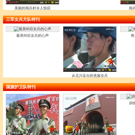
美丽的阅兵村令人惊叹
阅
三军女兵方队特刊
最美80后女兵的心声
将
从北川走出的羌族女兵
国旗护卫队特刊
训