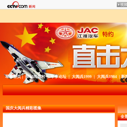
军事首页
|
探秘阅兵村
|
军事论坛
|
大阅兵1999
|
大阅兵1984
|
新
国庆大阅兵精彩图集
全