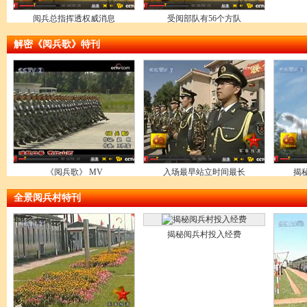
阅兵总指挥透权威消息
受阅部队有56个方队
解密《阅兵歌》特刊
《阅兵歌》 MV
入场最早站立时间最长
揭
全景阅兵村特刊
揭秘阅兵村投入经费