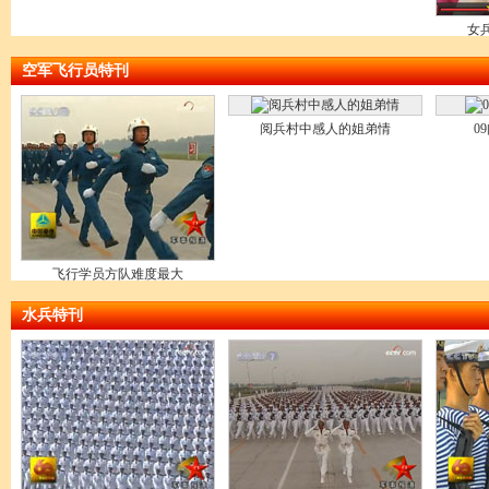
女
空军飞行员特刊
阅兵村中感人的姐弟情
0
飞行学员方队难度最大
水兵特刊