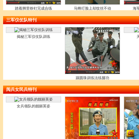
踏着脚里铁钉完成合练
马蜂叮脸上却纹丝不动
海
三军仪仗队特刊
揭秘三军仪仗队训练
踢圆珠训练法练腿功
阅兵女民兵特刊
女兵领队的靓丽英姿