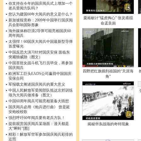
你支持在今年的国庆阅兵式上增加一个
老兵受阅方队吗？
您认为建国60年大阅兵的意义是什么？
粟裕献计“猛虎掏心” 张灵甫殒
新加坡报竟称：2009年中国举行国庆阅
命孟良崮
兵会影响国际形象
海外媒体称巨浪2导弹可能亮相国庆60
周年阅兵
太强悍！60国庆大阅兵中国最新型导弹
首度曝光
中国反恐大演习针对国庆安保 面临东
突藏独威胁（图文）
中国首批女战斗机飞行员毕业，将参加
国庆阅兵
四野把红旗插到祖国的“天涯海
欧洲军工巨头EADS公司赢得中国国庆
角”
安保合同
军报载文阐述国庆阅兵的重大意义
中国人民解放军受阅部队抵达京郊训练
场为大阅兵做准备（图文）
中国60周年阅兵可能亮相装备大猜想
国庆阅兵必用《炮兵进行曲》 曾是延
安炮校校歌
强烈呼吁60年阅兵要有老兵方队！
提前观赏国庆阅兵某场面：漫天都是
揭秘华东战场的奇特现象
大“蝌蚪”[图]
精彩！解放军空军参加国庆阅兵彩排的
近照