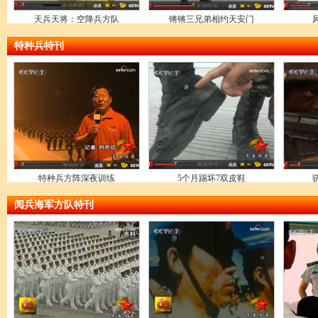
天兵天将：空降兵方队
锵锵三兄弟相约天安门
特种兵特刊
特种兵方阵深夜训练
5个月踢坏7双皮鞋
阅兵海军方队特刊