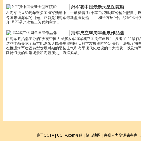
外军赞中国最新大型医院船
在海军成立60周年暨多国海军活动中，一艘标着“红十字”的万吨巨轮格外醒目，
各国来访海军的目光。它就是我海军最新型医院船——“和平方舟”号。尽管“和平
舟”号不是此次海上阅兵的主角...
海军成立60周年画展作品选
由海军政治部主办的“庆祝中国人民解放军海军成立60周年画展”，展出了111幅作
这些作品显示了新世纪以来人民海军贯彻落实科学发展观的坚定决心，展现了海
在推进海军建设转型发展时期的昂扬士气和海军现代化建设的伟大成就，以及海
独特浪漫的生活场景和海疆历史、海洋风貌。
关于CCTV
|
CCTV.com介绍
|
站点地图
|
央视人力资源储备库
|