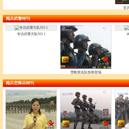
官
阅兵武警特刊
专访武警方队NO.1
雪豹突击队惊艳登场
阅兵空降兵特刊